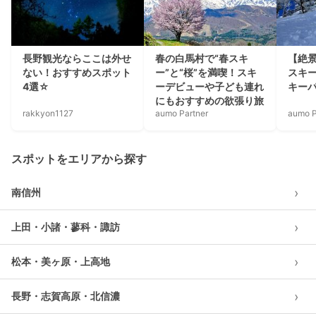
長野観光ならここは外せ
春の白馬村で“春スキ
【絶
ない！おすすめスポット
ー”と“桜”を満喫！スキ
スキ
4選☆
ーデビューや子ども連れ
キー
にもおすすめの欲張り旅
rakkyon1127
aumo Partner
aumo P
スポットをエリアから探す
›
南信州
›
上田・小諸・蓼科・諏訪
›
松本・美ヶ原・上高地
›
長野・志賀高原・北信濃