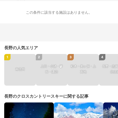
この条件に該当する施設はありません。
長野の人気エリア
1
2
3
4
上田・小諸・蓼
松本・美ヶ原・上
長野・志賀
南信州
科・諏訪
高地
北信
長野のクロスカントリースキーに関する記事