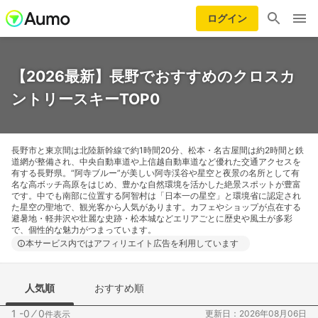
ログイン
【2026最新】長野でおすすめのクロスカ
ントリースキーTOP0
長野市と東京間は北陸新幹線で約1時間20分、松本・名古屋間は約2時間と鉄
道網が整備され、中央自動車道や上信越自動車道など優れた交通アクセスを
有する長野県。“阿寺ブルー”が美しい阿寺渓谷や星空と夜景の名所として有
名な高ボッチ高原をはじめ、豊かな自然環境を活かした絶景スポットが豊富
です。中でも南部に位置する阿智村は「日本一の星空」と環境省に認定され
た星空の聖地で、観光客から人気があります。カフェやショップが点在する
避暑地・軽井沢や壮麗な史跡・松本城などエリアごとに歴史や風土が多彩
で、個性的な魅力がつまっています。
本サービス内ではアフィリエイト広告を利用しています
人気順
おすすめ順
1 -0
⁄
0
更新日：2026年08月06日
件表示