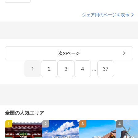
シェア用のページを表示
次のページ
1
2
3
4
…
37
全国の人気エリア
1
2
3
4
関東
九州・沖縄
近畿
北海道・