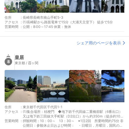
住所
:
長崎県長崎市南山手町5-3
アクセス
:
(1)長崎駅から路面電車で15分（大浦天主堂下） 徒歩で5分
営業時間
:
公開：8:00～17:45 休業：無休
シェア用のページを表示
皇居
8
東京都 / 霞ヶ関
住所
:
東京都千代田区千代田1-1
アクセス
:
(1)集合場所：桔梗門 ◆地下鉄千代田線二重橋前駅（6番出口）
又は地下鉄三田線大手町駅（D2出口）から約350m（徒歩約10
営業時間
:
分） ◆JR東京駅（丸の内中央口）から約700m（徒歩約15分）
拝観時間：10：00～ 13：30～ ※1日2回 所要時間約75分 非
公開日：参観休止日および時間： ・日曜日，月曜日，国民の祝