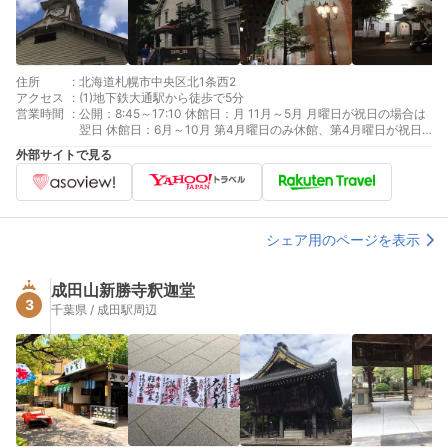
住所
:
北海道札幌市中央区北1条西2
アクセス
:
(1)地下鉄大通駅から徒歩で5分
営業時間
:
公開：8:45～17:10 休館日：月 11月～5月 月曜日が祝日の場合は
翌日 休館日：6月～10月 第4月曜日のみ休館、第4月曜日が祝日
の場合は翌日 休館日：年末年始
外部サイトで見る
シェア用のページを表示
成田山新勝寺釈迦堂
3
千葉県 / 成田駅周辺