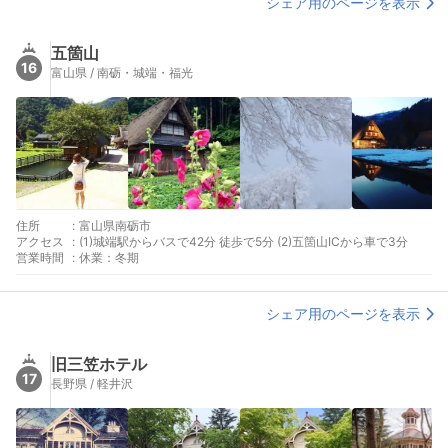
シェア用のページを表示
五箇山
16
富山県 / 南砺・城端・福光
住所
:
富山県南砺市
アクセス
:
(1)城端駅からバスで42分 徒歩で5分 (2)五箇山ICから車で3分
営業時間
:
休業：冬期
シェア用のページを表示
旧三笠ホテル
17
長野県 / 軽井沢