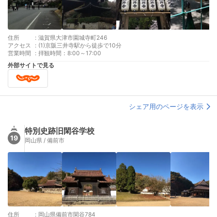
住所
:
滋賀県大津市園城寺町246
アクセス
:
(1)京阪三井寺駅から徒歩で10分
営業時間
:
拝観時間：8:00～17:00
外部サイトで見る
シェア用のページを表示
特別史跡旧閑谷学校
19
岡山県 / 備前市
住所
:
岡山県備前市閑谷784