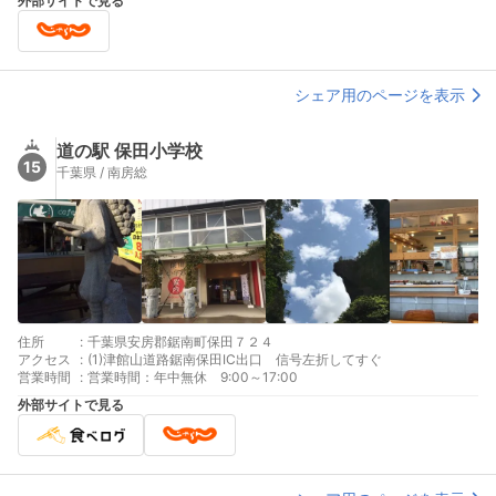
外部サイトで見る
シェア用のページを表示
道の駅 保田小学校
15
千葉県 / 南房総
住所
:
千葉県安房郡鋸南町保田７２４
アクセス
:
(1)津館山道路鋸南保田IC出口 信号左折してすぐ
営業時間
:
営業時間：年中無休 9:00～17:00
外部サイトで見る