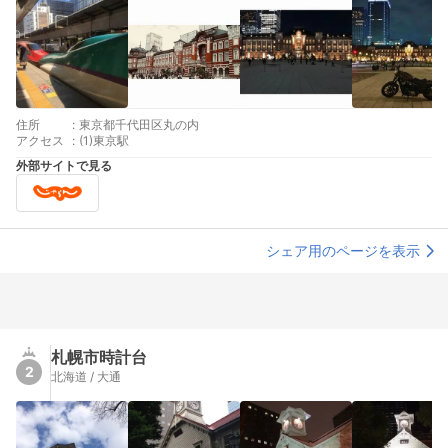
住所
:
東京都千代田区丸の内
アクセス
:
(1)東京駅
外部サイトで見る
シェア用のページを表示
札幌市時計台
2
北海道 / 大通