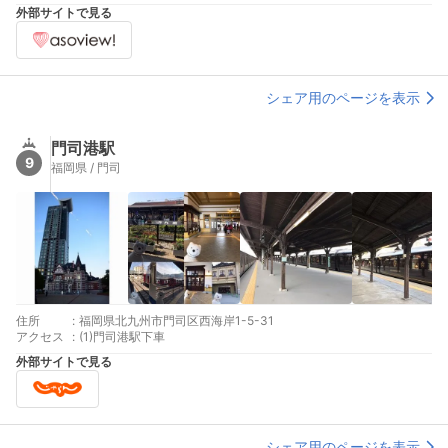
日に関する法律に規定する休日（ただし，当該休日が土曜日であ
外部サイトで見る
る場合を除く） ・7月21日～8月31日の午後 ・12月28日～翌
年1月4日 ・行事等の実施のため支障のある日（回）
シェア用のページを表示
門司港駅
9
福岡県 / 門司
住所
:
福岡県北九州市門司区西海岸1-5-31
アクセス
:
(1)門司港駅下車
外部サイトで見る
シェア用のページを表示