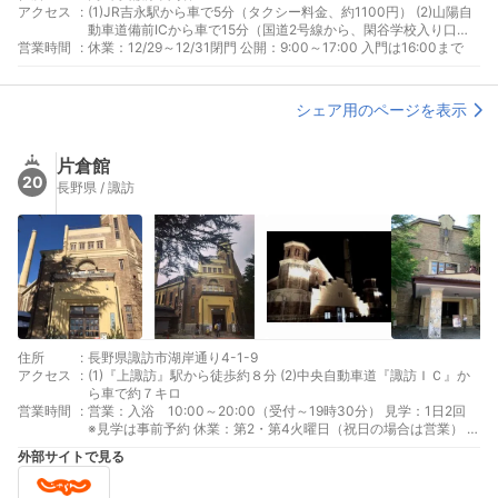
アクセス
:
(1)JR吉永駅から車で5分（タクシー料金、約1100円） (2)山陽自
動車道備前ICから車で15分（国道2号線から、閑谷学校入り口交
営業時間
:
差点を右折約7分） (3)山陽自動車道和気ICから車で20分（国道
休業：12/29～12/31閉門 公開：9:00～17:00 入門は16:00まで
374号線から、県道96号線を赤穂方面へ、吉永交差点を右折約5
分）
シェア用のページを表示
片倉館
20
長野県 / 諏訪
住所
:
長野県諏訪市湖岸通り4-1-9
アクセス
:
(1)『上諏訪』駅から徒歩約８分 (2)中央自動車道『諏訪ＩＣ』か
ら車で約７キロ
営業時間
:
営業：入浴 10:00～20:00（受付～19時30分） 見学：1日2回
※見学は事前予約 休業：第2・第4火曜日（祝日の場合は営業） ※
臨時変更する場合もあります
外部サイトで見る