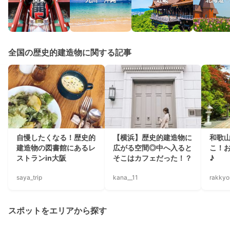
全国の歴史的建造物に関する記事
自慢したくなる！歴史的
【横浜】歴史的建造物に
和歌
建造物の図書館にあるレ
広がる空間◎中へ入ると
こ！
ストランin大阪
そこはカフェだった！？
♪
saya_trip
kana__11
rakkyo
スポットをエリアから探す