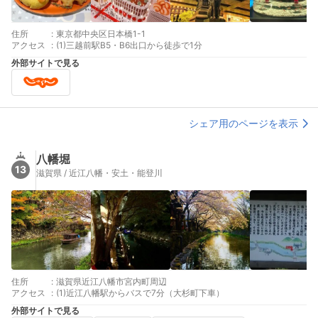
住所
:
東京都中央区日本橋1-1
アクセス
:
(1)三越前駅B5・B6出口から徒歩で1分
外部サイトで見る
シェア用のページを表示
八幡堀
13
滋賀県 / 近江八幡・安土・能登川
住所
:
滋賀県近江八幡市宮内町周辺
アクセス
:
(1)近江八幡駅からバスで7分（大杉町下車）
外部サイトで見る