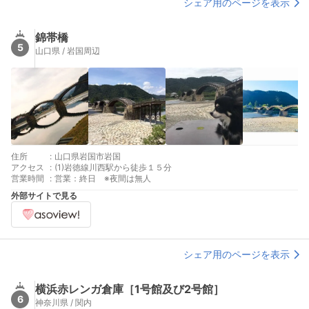
シェア用のページを表示
錦帯橋
5
山口県 / 岩国周辺
住所
:
山口県岩国市岩国
アクセス
:
(1)岩徳線川西駅から徒歩１５分
営業時間
:
営業：終日 ※夜間は無人
外部サイトで見る
シェア用のページを表示
横浜赤レンガ倉庫［1号館及び2号館］
6
神奈川県 / 関内