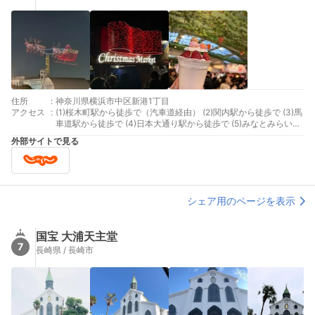
住所
:
神奈川県横浜市中区新港1丁目
アクセス
:
(1)桜木町駅から徒歩で（汽車道経由） (2)関内駅から徒歩で (3)馬
車道駅から徒歩で (4)日本大通り駅から徒歩で (5)みなとみらい駅
から徒歩で
外部サイトで見る
シェア用のページを表示
国宝 大浦天主堂
7
長崎県 / 長崎市