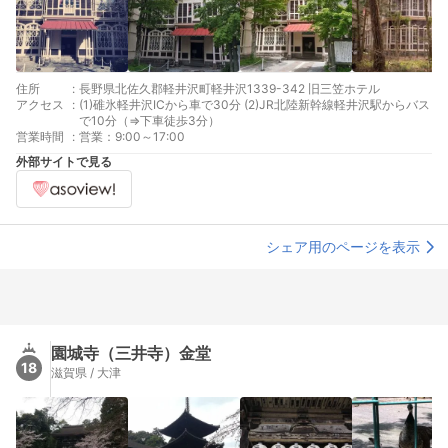
住所
:
長野県北佐久郡軽井沢町軽井沢1339-342 旧三笠ホテル
アクセス
:
(1)碓氷軽井沢ICから車で30分 (2)JR北陸新幹線軽井沢駅からバス
で10分（⇒下車徒歩3分）
営業時間
:
営業：9:00～17:00
外部サイトで見る
シェア用のページを表示
園城寺（三井寺）金堂
18
滋賀県 / 大津