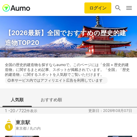
ログイン
【2026最新】全国でおすすめの歴史的建
造物TOP20
全国の歴史的建造物を探すならaumoで。このページには「全国 × 歴史的建
造物」に関するまとめ記事、スポットが掲載されています。「全国」「歴史
的建造物」に関するスポットを人気順でご覧いただけます。
本サービス内ではアフィリエイト広告を利用しています
人気順
おすすめ順
1 -20
⁄
722
更新日：2026年08月07日
件表示
東京駅
1
東京都 / 丸の内