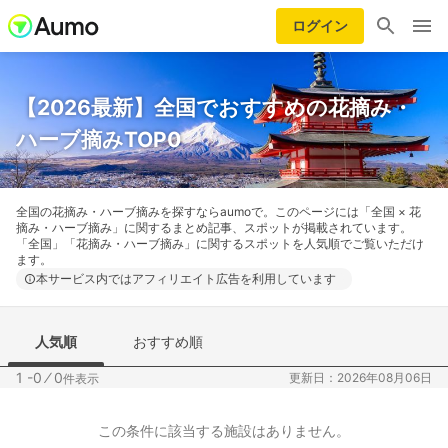
ログイン
【2026最新】全国でおすすめの花摘み・
ハーブ摘みTOP0
全国の花摘み・ハーブ摘みを探すならaumoで。このページには「全国 × 花
摘み・ハーブ摘み」に関するまとめ記事、スポットが掲載されています。
「全国」「花摘み・ハーブ摘み」に関するスポットを人気順でご覧いただけ
ます。
本サービス内ではアフィリエイト広告を利用しています
人気順
おすすめ順
1 -0
⁄
0
更新日：2026年08月06日
件表示
この条件に該当する施設はありません。