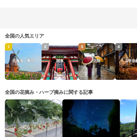
全国の人気エリア
1
2
3
4
北海道・東北
関東
北陸
甲信
全国の花摘み・ハーブ摘みに関する記事