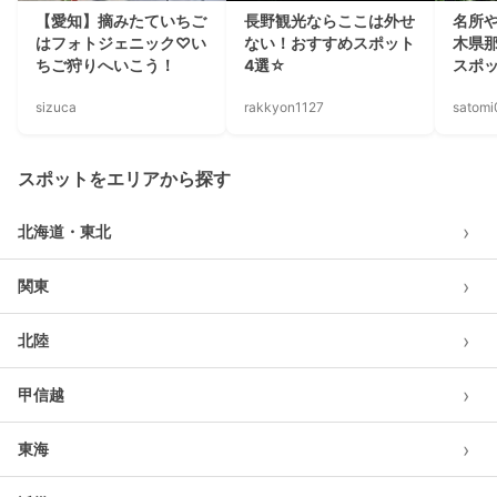
【愛知】摘みたていちご
長野観光ならここは外せ
名所
はフォトジェニック♡い
ない！おすすめスポット
木県
ちご狩りへいこう！
4選☆
スポッ
sizuca
rakkyon1127
satom
スポットをエリアから探す
›
北海道・東北
›
関東
›
北陸
›
甲信越
›
東海