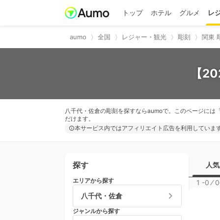
トップ
ホテル
グルメ
レ
aumo
全国
レジャー・観光
彫刻
関東 
【2
八千代・佐倉の彫刻を探すならaumoで。このページには
だけます。
本サービス内ではアフィリエイト広告を利用していま
探す
人気
エリアから探す
1 -0
⁄
0
八千代・佐倉
ジャンルから探す