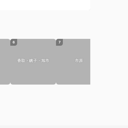
6
7
8
香取・銚子・旭市
市原
山武・