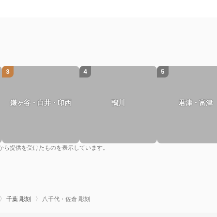
3
4
5
鎌ヶ谷・白井・印西
鴨川
君津・富津
から提供を受けたものを表示しています。
千葉 彫刻
八千代・佐倉 彫刻