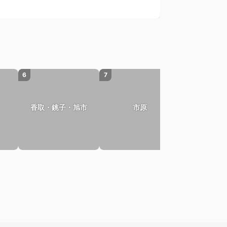
6
7
8
香取・銚子・旭市
市原
山武・