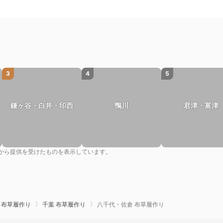
3
4
5
鎌ヶ谷・白井・印西
鴨川
君津・富津
から提供を受けたものを表示しています。
 布草履作り
千葉 布草履作り
八千代・佐倉 布草履作り