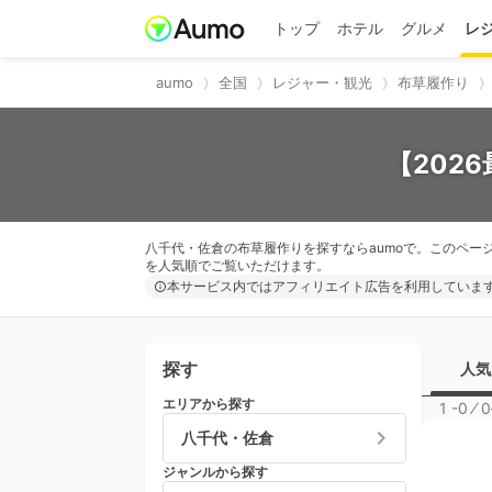
トップ
ホテル
グルメ
レ
aumo
全国
レジャー・観光
布草履作り
【202
八千代・佐倉の布草履作りを探すならaumoで。このペー
を人気順でご覧いただけます。
本サービス内ではアフィリエイト広告を利用していま
探す
人気
エリアから探す
1 -0
⁄
0
八千代・佐倉
ジャンルから探す