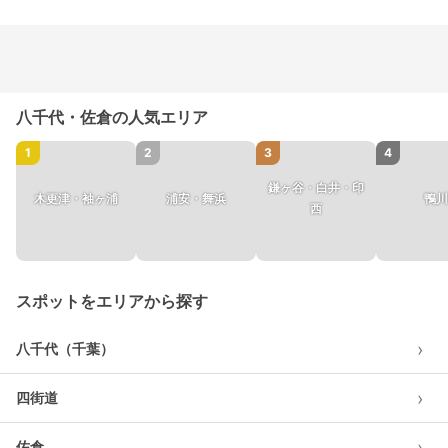
八千代・佐倉の人気エリア
1
2
3
4
鎌ヶ谷・白井・印
木更津・袖ヶ浦
浦安・舞浜
鴨川
西
スポットをエリアから探す
›
八千代（千葉）
›
四街道
›
佐倉