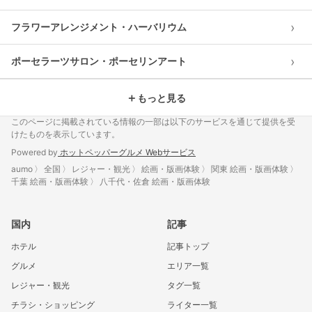
›
フラワーアレンジメント・ハーバリウム
›
ポーセラーツサロン・ポーセリンアート
＋
もっと見る
このページに掲載されている情報の一部は以下のサービスを通じて提供を受
けたものを表示しています。
Powered by
ホットペッパーグルメ Webサービス
aumo
全国
レジャー・観光
絵画・版画体験
関東 絵画・版画体験
千葉 絵画・版画体験
八千代・佐倉 絵画・版画体験
国内
記事
ホテル
記事トップ
グルメ
エリア一覧
レジャー・観光
タグ一覧
チラシ・ショッピング
ライター一覧