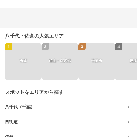
八千代・佐倉の人気エリア
1
2
3
4
市原
館山・南房総
千葉市
茂原
スポットをエリアから探す
›
八千代（千葉）
›
四街道
›
佐倉