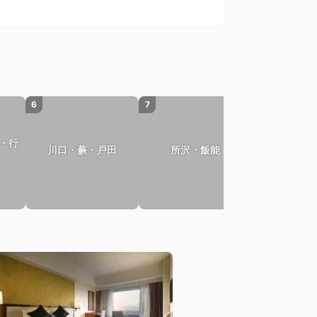
6
7
8
・行
川口・蕨・戸田
所沢・飯能
さいた