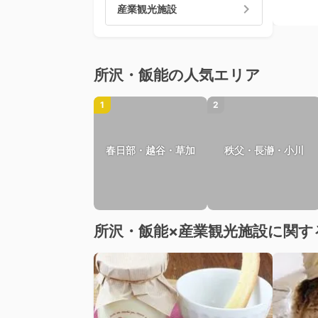
産業観光施設
所沢・飯能の人気エリア
1
2
春日部・越谷・草加
秩父・長瀞・小川
所沢・飯能×産業観光施設に関す