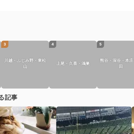
3
4
5
川越・ふじみ野・東松
熊谷・深谷・本庄
上尾・久喜・鴻巣
山
田
る記事