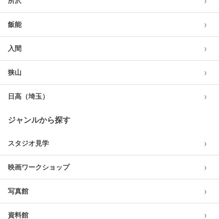
›
所沢
›
飯能
›
入間
›
狭山
›
日高（埼玉）
ジャンルから探す
›
スタジオ見学
›
映画ワークショップ
›
写真館
›
資料館