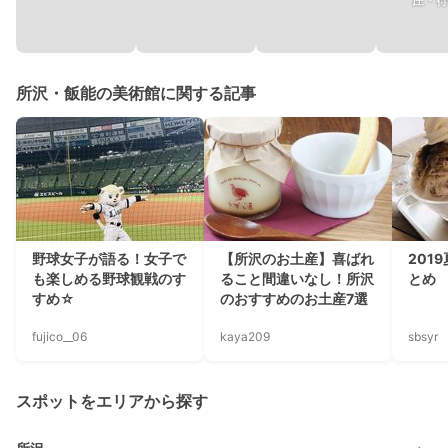
庄・行
所沢・飯能の美術館に関する記事
野球女子が語る！女子で
【所沢のお土産】喜ばれ
201
も楽しめる野球観戦のす
ること間違いなし！所沢
とめ
すめ☆
のおすすめのお土産7選
fujico__06
kaya209
sbsyr
スポットをエリアから探す