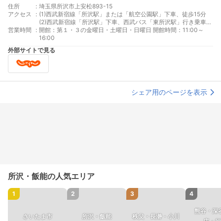
住所
:
埼玉県所沢市上安松893-15
アクセス
:
(1)西武新宿線「所沢駅」または「航空公園駅」下車、徒歩15分
(2)西武新宿線「所沢駅」下車、西武バス「東所沢駅」行き乗車
営業時間
:
「松井」下車、徒歩1分
開館：第１・３の金曜日・土曜日・日曜日 開館時間：11:00～
16:00
外部サイトで見る
シェア用のページを表示
所沢・飯能の人気エリア
1
2
3
4
熊谷・深
さいたま市
所沢・飯能
秩父・長瀞・小川