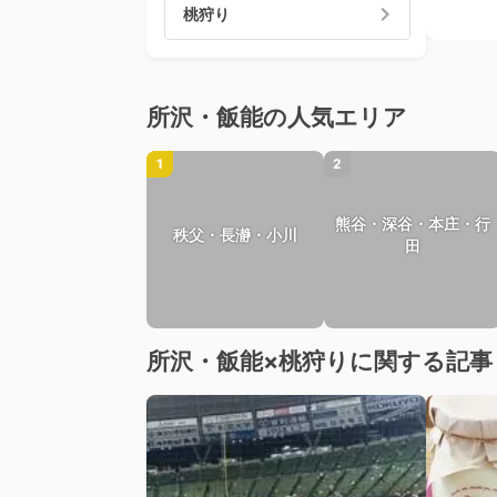
桃狩り
所沢・飯能の人気エリア
1
2
熊谷・深谷・本庄・行
秩父・長瀞・小川
田
所沢・飯能×桃狩りに関する記事