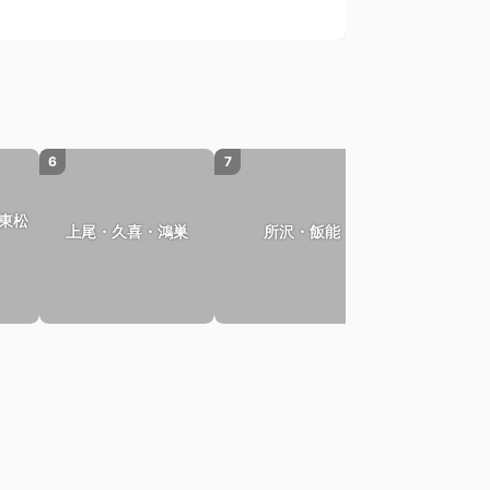
6
7
8
東松
上尾・久喜・鴻巣
所沢・飯能
さいた