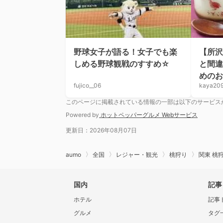
野球女子が語る！女子でも楽
【所沢
しめる野球観戦のすすめ☆
と間違
めのお
fujico__06
kaya20
このページに掲載されている情報の一部は以下のサービス
Powered by
ホットペッパーグルメ Webサービス
更新日：2026年08月07日
aumo
全国
レジャー・観光
桃狩り
関東 桃
国内
記事
ホテル
記事
グルメ
タグ