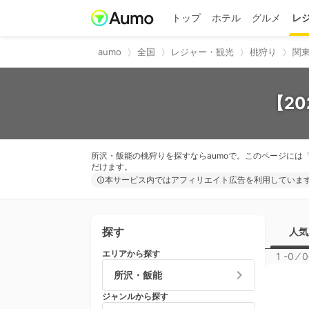
トップ
ホテル
グルメ
レ
aumo
全国
レジャー・観光
桃狩り
関東
【2
所沢・飯能の桃狩りを探すならaumoで。このページには
だけます。
本サービス内ではアフィリエイト広告を利用していま
探す
人気
エリアから探す
1 -0
⁄
0
所沢・飯能
ジャンルから探す