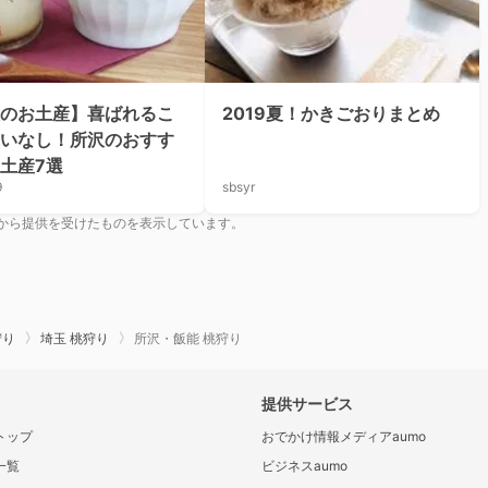
のお土産】喜ばれるこ
2019夏！かきごおりまとめ
いなし！所沢のおすす
土産7選
9
sbsyr
から提供を受けたものを表示しています。
狩り
埼玉 桃狩り
所沢・飯能 桃狩り
提供サービス
トップ
おでかけ情報メディアaumo
一覧
ビジネスaumo