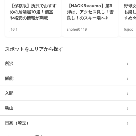
【保存版】所沢でおすす
【NACK5×aumo】第9
野球
めの居酒屋10選！個室
弾は、アクセス良し！雪
も楽
や格安の情報が満載
良し！のスキー場へ♪
すめ
j16_f
shohei0419
fujico_
スポットをエリアから探す
›
所沢
›
飯能
›
入間
›
狭山
›
日高（埼玉）