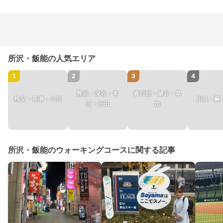
所沢・飯能の人気エリア
1
2
3
4
熊谷・深谷・本
春日部・越谷・草
秩父・長瀞・小川
川口・蕨
庄・行田
加
所沢・飯能のウォーキングコースに関する記事