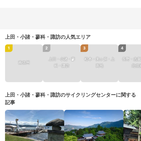
上田・小諸・蓼科・諏訪の人気エリア
1
2
3
4
上田・小諸・蓼
松本・美ヶ原・上
長野・志賀
南信州
科・諏訪
高地
北信
上田・小諸・蓼科・諏訪のサイクリングセンターに関する
記事