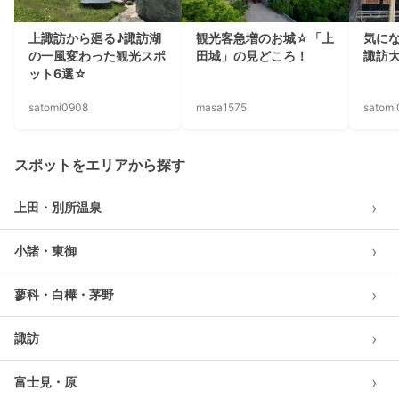
上諏訪から廻る♪諏訪湖
観光客急増のお城☆「上
気に
の一風変わった観光スポ
田城」の見どころ！
諏訪
ット6選☆
satomi0908
masa1575
satom
スポットをエリアから探す
›
上田・別所温泉
›
小諸・東御
›
蓼科・白樺・茅野
›
諏訪
›
富士見・原