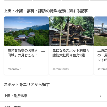
上田・小諸・蓼科・諏訪の特殊地形に関する記事
観光客急増のお城☆「上
気になるスポット満載☆
上諏
田城」の見どころ！
諏訪大社周り観光9選
の一
ット6
masa1575
satomi0908
satom
スポットをエリアから探す
›
上田・別所温泉