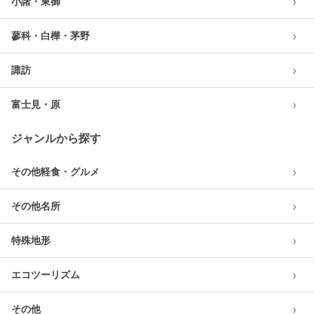
›
小諸・東御
›
蓼科・白樺・茅野
›
諏訪
›
富士見・原
ジャンルから探す
›
その他軽食・グルメ
›
その他名所
›
特殊地形
›
エコツーリズム
›
その他