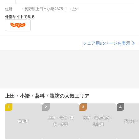
住所
:
長野県上田市小泉2675-1 ほか
外部サイトで見る
シェア用のページを表示
上田・小諸・蓼科・諏訪の人気エリア
1
2
3
4
上田・小諸・蓼
長野・志賀高原・
南信州
安曇野・
科・諏訪
北信濃