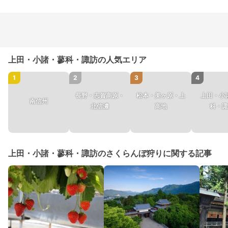
上田・小諸・蓼科・諏訪の人気エリア
1
2
3
4
長野・志賀高原・
松本・美ヶ原・上
上田・小
南信州
北信濃
高地
科・諏
上田・小諸・蓼科・諏訪のさくらんぼ狩りに関する記事