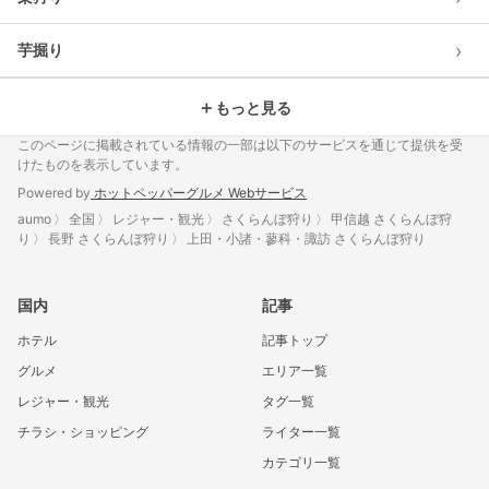
›
芋掘り
＋
もっと見る
このページに掲載されている情報の一部は以下のサービスを通じて提供を受
けたものを表示しています。
Powered by
ホットペッパーグルメ Webサービス
aumo
全国
レジャー・観光
さくらんぼ狩り
甲信越 さくらんぼ狩
り
長野 さくらんぼ狩り
上田・小諸・蓼科・諏訪 さくらんぼ狩り
国内
記事
ホテル
記事トップ
グルメ
エリア一覧
レジャー・観光
タグ一覧
チラシ・ショッピング
ライター一覧
カテゴリ一覧