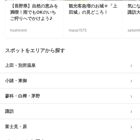
【長野県】自然の恵みを
観光客急増のお城☆「上
気に
満喫！雨でもOKのいち
田城」の見どころ！
諏訪
ご狩りへでかけよう♪
hoshiromi
masa1575
satom
スポットをエリアから探す
›
上田・別所温泉
›
小諸・東御
›
蓼科・白樺・茅野
›
諏訪
›
富士見・原