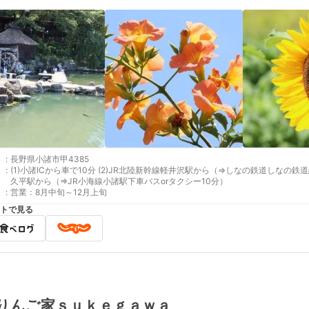
:
長野県小諸市甲4385
:
(1)小諸ICから車で10分 (2)JR北陸新幹線軽井沢駅から（⇒しなの鉄道しなの鉄道線小諸駅下車バスorタクシー10分） (3)JR北陸新幹線佐
久平駅から（⇒JR小海線小諸駅下車バスorタクシー10分）
:
営業：8月中旬～12月上旬
トで見る
りんご家ｓｕｋｅｇａｗａ