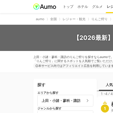
トップ
ホテル
グルメ
レ
aumo
全国
レジャー・観光
りんご狩り
【2026最新
上田・小諸・蓼科・諏訪のりんご狩りを探すならaumoで
「りんご狩り」に関するスポットを人気順でご覧いただけ
本サービス内ではアフィリエイト広告を利用していま
探す
人気
エリアから探す
1 -4
⁄
4
上田・小諸・蓼科・諏訪
1
ジャンルから探す