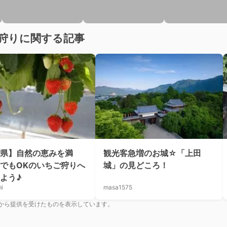
狩りに関する記事
県】自然の恵みを満
観光客急増のお城☆「上田
でもOKのいちご狩りへ
城」の見どころ！
よう♪
i
masa1575
から提供を受けたものを表示しています。