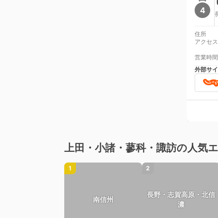
4
住所
アクセス
営業時間
外部サイ
上田・小諸・蓼科・諏訪の人気
1
2
長野・志賀高原・北信
南信州
濃