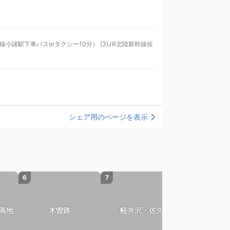
シェア用のページを表示
6
7
高地
木曽路
軽井沢・佐久