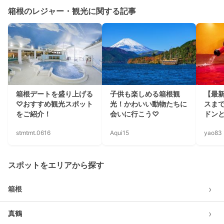
箱根のレジャー・観光に関する記事
箱根デートを盛り上げる
子供も楽しめる箱根観
【最
♡おすすめ観光スポット
光！かわいい動物たちに
スま
をご紹介！
会いに行こう♡
ドン
stmtmt.0616
Aqui15
yao83
スポットをエリアから探す
›
箱根
›
真鶴