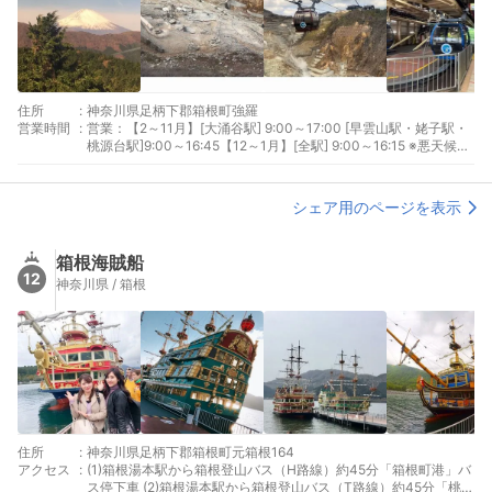
住所
:
神奈川県足柄下郡箱根町強羅
営業時間
:
営業：【2～11月】[大涌谷駅] 9:00～17:00 [早雲山駅・姥子駅・
桃源台駅]9:00～16:45【12～1月】[全駅] 9:00～16:15 ※悪天候や
定期点検整備等で運休となる場合がございます。
シェア用のページを表示
箱根海賊船
12
神奈川県 / 箱根
住所
:
神奈川県足柄下郡箱根町元箱根164
アクセス
:
(1)箱根湯本駅から箱根登山バス（H路線）約45分「箱根町港」バ
ス停下車 (2)箱根湯本駅から箱根登山バス（T路線）約45分「桃源