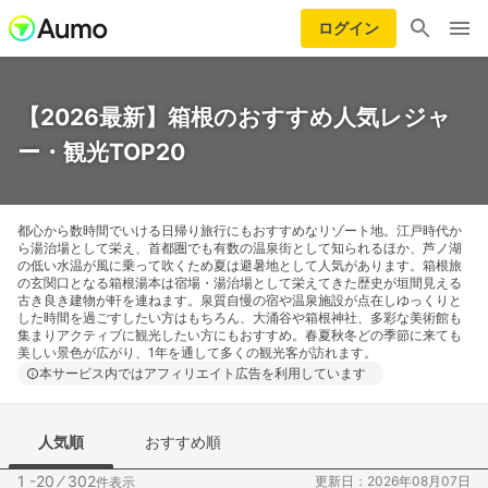
ログイン
【2026最新】箱根のおすすめ人気レジャ
ー・観光TOP20
都心から数時間でいける日帰り旅行にもおすすめなリゾート地。江戸時代か
ら湯治場として栄え、首都圏でも有数の温泉街として知られるほか、芦ノ湖
の低い水温が風に乗って吹くため夏は避暑地として人気があります。箱根旅
の玄関口となる箱根湯本は宿場・湯治場として栄えてきた歴史が垣間見える
古き良き建物が軒を連ねます。泉質自慢の宿や温泉施設が点在しゆっくりと
した時間を過ごすしたい方はもちろん、大涌谷や箱根神社、多彩な美術館も
集まりアクティブに観光したい方にもおすすめ。春夏秋冬どの季節に来ても
美しい景色が広がり、1年を通して多くの観光客が訪れます。
本サービス内ではアフィリエイト広告を利用しています
人気順
おすすめ順
1 -20
⁄
302
更新日：2026年08月07日
件表示