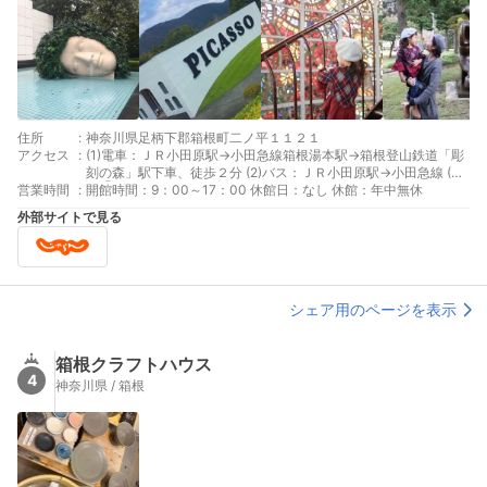
住所
:
神奈川県足柄下郡箱根町二ノ平１１２１
アクセス
:
(1)電車：ＪＲ小田原駅→小田急線箱根湯本駅→箱根登山鉄道「彫
刻の森」駅下車、徒歩２分 (2)バス：ＪＲ小田原駅→小田急線 (3)
営業時間
:
車①：東名厚木IC→小田原厚木道路「箱根口IC」→国道１号線→
開館時間：9：00～17：00 休館日：なし 休館：年中無休
宮ノ下交差点左折→強羅温泉入口右折、約５００ｍ (4)車②：東
外部サイトで見る
名御殿場IC→国道１３８号線→宮ノ下交差点右折→強羅温泉入口
右折、約５００ｍ
シェア用のページを表示
箱根クラフトハウス
4
神奈川県 / 箱根