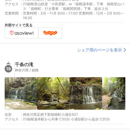
アクセス
:
(1)箱根登山鉄道「小田原駅」or「箱根湯本駅」下車 箱根登山バ
ス 「箱根町」行き乗車 「箱根関所跡」下車、徒歩２分
営業時間
:
営業時間：3月～11月 9:00～17:00 営業時間：12月～2月 9:00～
16:30
外部サイトで見る
シェア用のページを表示
千条の滝
19
神奈川県 / 箱根
住所
:
神奈川県足柄下郡箱根町小涌谷507
アクセス
:
(1)箱根湯本駅から列車で30分 小涌谷駅から徒歩で20分