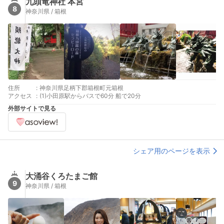
九頭竜神社 本宮
8
神奈川県 / 箱根
住所
:
神奈川県足柄下郡箱根町元箱根
アクセス
:
(1)小田原駅からバスで60分 船で20分
外部サイトで見る
シェア用のページを表示
大涌谷くろたまご館
9
神奈川県 / 箱根