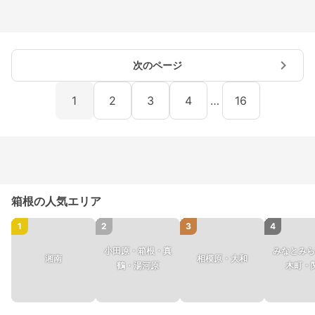
次のページ
1
2
3
4
…
16
箱根の人気エリア
1
2
3
4
小田原・箱根・真
みなとみら
湘南
相模原・大和
鶴・湯河原
木町・