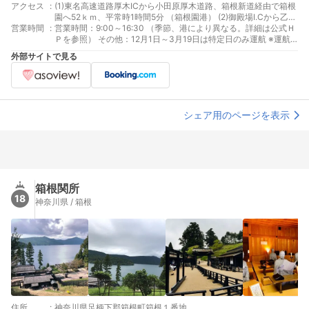
アクセス
:
(1)東名高速道路厚木ICから小田原厚木道路、箱根新道経由で箱根
園へ52ｋｍ、平常時1時間5分 （箱根園港） (2)御殿場I.Cから乙女
営業時間
:
峠、湖尻経由で箱根園へ24ｋｍ、平常時45分 （箱根園港） (3)Ｊ
営業時間：9:00～16:30 （季節、港により異なる。詳細は公式Ｈ
Ｒ小田原駅から伊豆箱根バスで箱根園へ1時間20分 （箱根園港）
Ｐを参照） その他：12月1日～3月19日は特定日のみ運航 ※運航
日：土休日及び12/31、1/1・3(ただし船舶の法定点検整備のため
外部サイトで見る
運休日があります。ご確認ください)
シェア用のページを表示
箱根関所
18
神奈川県 / 箱根
住所
:
神奈川県足柄下郡箱根町箱根１番地