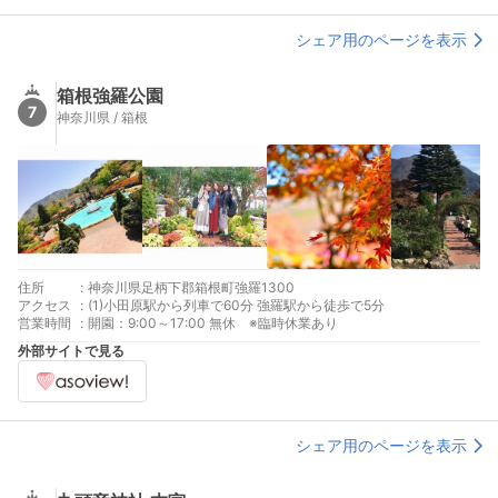
シェア用のページを表示
箱根強羅公園
7
神奈川県 / 箱根
住所
:
神奈川県足柄下郡箱根町強羅1300
アクセス
:
(1)小田原駅から列車で60分 強羅駅から徒歩で5分
営業時間
:
開園：9:00～17:00 無休 ※臨時休業あり
外部サイトで見る
シェア用のページを表示