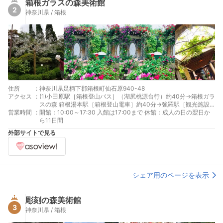
箱根ガラスの森美術館
2
神奈川県 / 箱根
住所
:
神奈川県足柄下郡箱根町仙石原940-48
アクセス
:
(1)小田原駅［箱根登山バス］（湖尻桃源台行）約40分→箱根ガラ
スの森 箱根湯本駅［箱根登山電車］約40分→強羅駅［観光施設
営業時間
:
めぐりバス］（S又はM路線） 約20分→箱根ガラスの森 または箱
開館：10:00～17:30 入館は17:00まで 休館：成人の日の翌日か
根湯本駅［箱根登山バス］（湖尻桃源台行）約30分
ら11日間
外部サイトで見る
シェア用のページを表示
彫刻の森美術館
3
神奈川県 / 箱根