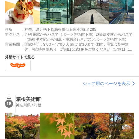
住所
:
神奈川県足柄下郡箱根町仙石原小塚山1285
アクセス
:
(1)強羅駅からバスで（ポーラ美術館下車) (2)仙郷楼前からバスで
（箱根湯本駅から湖尻・桃源台行きバス／ポーラ美術館下車)
営業時間
:
開館時間：9:00～17:00 入館は16:30まで 休館：展覧会期中無
休 ※臨時休館あり 詳細は公式HPをご覧ください（定休日はあ
りませんが、表記変更をしております））
外部サイトで見る
シェア用のページを表示
箱根美術館
16
神奈川県 / 箱根