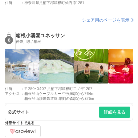
住所
:
神奈川県足柄下郡箱根町仙石原1251
シェア用のページを表示
箱根小涌園ユネッサン
6
神奈川県 / 箱根
住所
:
〒250-0407 足柄下郡箱根町二ノ平1297
アクセス
:
箱根登山ケーブルカー 中強羅駅から764m
箱根登山鉄道鉄道線 彫刻の森駅から875m
公式サイト
詳細を見る
外部サイトで見る