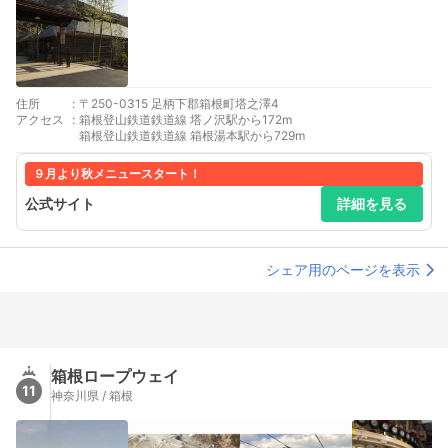
住所
:
〒250-0315 足柄下郡箱根町塔之澤4
アクセス
:
箱根登山鉄道鉄道線 塔ノ沢駅から172m
箱根登山鉄道鉄道線 箱根湯本駅から729m
９月より秋メニュースタート！
公式サイト
詳細を見る
シェア用のページを表示
箱根ロープウェイ
11
神奈川県 / 箱根