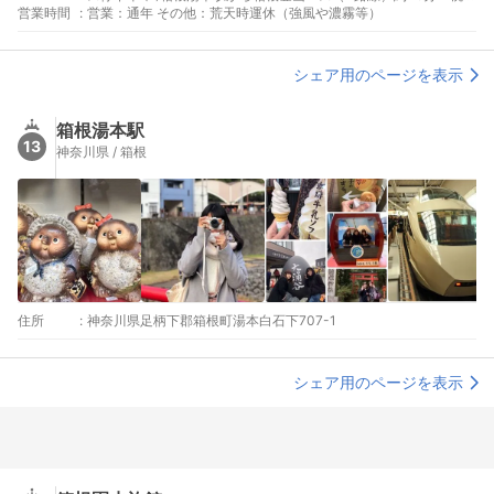
営業時間
:
台」バス停下車 新宿駅西口から小田急箱根高速バスで約2時間15
営業：通年 その他：荒天時運休（強風や濃霧等）
分「箱根桃源台」バス停下車
シェア用のページを表示
箱根湯本駅
13
神奈川県 / 箱根
住所
:
神奈川県足柄下郡箱根町湯本白石下707-1
シェア用のページを表示