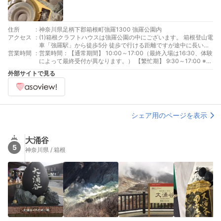
住所
:
神奈川県足柄下郡箱根町強羅1300 強羅公園内
アクセス
:
(1)箱根クラフトハウスは強羅公園の中にございます。 箱根登山電
車「強羅駅」から徒歩5分 徒歩で行ける距離ですが途中に長い坂
営業時間
:
道がございます。 お時間はすこし余裕を持って頂く事をおススメ
営業時間：【通常期間】 10:00～17:00（最終入場は16:30、体験
します。 (2)箱根登山ケーブルカー「公園下駅」から正門まで徒
によって最終受付が異なります。） 【繁忙期】 9:30～17:00 ※繁
歩1分 (3)強羅公園は山の斜面にある公園です。園内は急な勾配の
忙期のスケジュールについては、箱根クラフトハウスのHPをご確
外部サイトで見る
坂道や階段がございます。 ベビーカー・車椅子でのご移動にご不
認下さい。
便をお掛けします、予めご了承下さい。 （安全面を考慮し、スタ
ッフがご移動をお手伝いすることは出来ません。） 箱根登山ケー
ブルカー「公園上駅」で降車し、西門から入園すると下りながら
園内散策ができます。
シェア用のページを表示
大涌谷
5
神奈川県 / 箱根