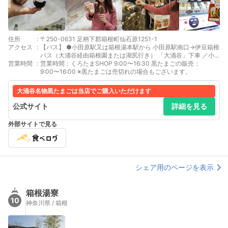
住所
:
〒250-0631 足柄下郡箱根町仙石原1251-1
アクセス
:
【バス】 ●小田原駅又は箱根湯本駅から 小田原駅南口→伊豆箱根
バス（大涌谷経由箱根園または湖尻行き） 「大涌谷」下車 ／小
営業時間
:
田原駅から約50分、箱根湯本から約35分 又は、早雲山駅、桃
営業時間：くろたまSHOP 9:00〜16:30 黒たまごの販売：
源台までバスで行きロープウェイ利用で大涌谷まで着きます。
9:00〜16:00 ※黒たまごは売切れの場合もございます。
大涌谷名物黒たまごは当店でご購入いただけます
公式サイト
詳細を見る
外部サイトで見る
シェア用のページを表示
箱根湯寮
10
神奈川県 / 箱根