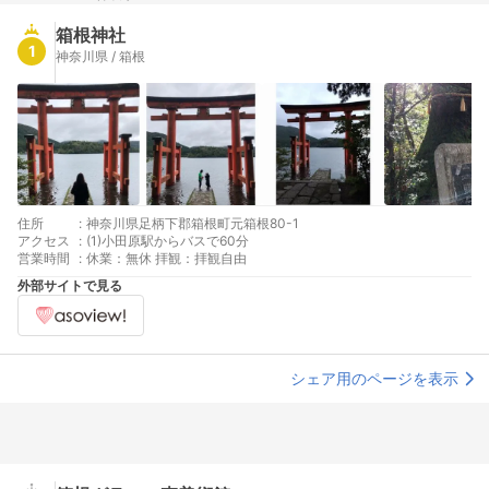
箱根神社
1
神奈川県 / 箱根
住所
:
神奈川県足柄下郡箱根町元箱根80-1
アクセス
:
(1)小田原駅からバスで60分
営業時間
:
休業：無休 拝観：拝観自由
外部サイトで見る
シェア用のページを表示