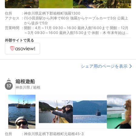
住所
:
神奈川県足柄下郡箱根町強羅1300
アクセス
:
(1)小田原駅から列車で60分 強羅からケーブルカーで3分 公園上
から徒歩で5分
営業時間
:
開館：4月～11月 09:30～16:30 最終入館16:00まで 開館：12月
～3月 09:30～16:00 最終入館15:30まで 休館：木 年末年始は休
館
外部サイトで見る
シェア用のページを表示
箱根遊船
17
神奈川県 / 箱根
住所
:
神奈川県足柄下郡箱根町元箱根45-3