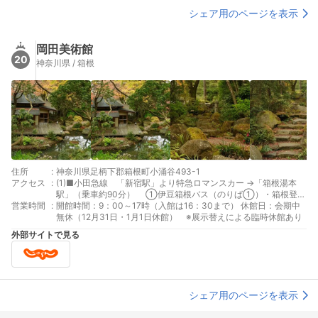
シェア用のページを表示
岡田美術館
20
神奈川県 / 箱根
住所
:
神奈川県足柄下郡箱根町小涌谷493-1
アクセス
:
(1)■小田急線 「新宿駅」より特急ロマンスカー →「箱根湯本
駅」（乗車約90分） ①伊豆箱根バス（のりば①）・箱根登山
営業時間
:
バス（のりば②）「小涌園」（乗車約20分）/ ②箱根登山鉄道
開館時間：9：00～17時（入館は16：30まで） 休館日：会期中
「小涌谷駅」（乗車約35分）→ 伊豆箱根バス・箱根登山バス「小
無休（12月31日・1月1日休館） ※展示替えによる臨時休館あり
涌園」（乗車約2分） (2)■JR線 「東京駅」より東海道新幹線
外部サイトで見る
（こだま）→ 「小田原駅」（乗車約35分） 伊豆箱根バス（のり
ば⑤）・箱根登山バス（のりば③）「小涌園」（乗車約40分）
(3)■車 東名厚木IC → 小田原厚木道路 → 箱根口IC → 国道1号線
→ 岡田美術館（約60分）/ 東名御殿場IC→国道138号線→宮ノ下
→国道1号線→岡田美術館（約40分） (4)＊所要時間は、交通状況
シェア用のページを表示
によって大きく異なります