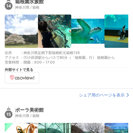
箱根園水族館
14
神奈川県 / 箱根
住所
:
神奈川県足柄下郡箱根町元箱根139
アクセス
:
(1)小田原駅からバスで80分（「箱根園」行） 箱根園から
営業時間
:
開園：9:00～17:00
外部サイトで見る
シェア用のページを表示
ポーラ美術館
15
神奈川県 / 箱根