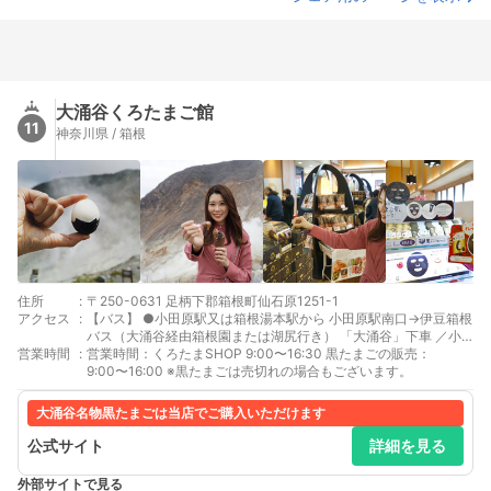
大涌谷くろたまご館
11
神奈川県 / 箱根
住所
:
〒250-0631 足柄下郡箱根町仙石原1251-1
アクセス
:
【バス】 ●小田原駅又は箱根湯本駅から 小田原駅南口→伊豆箱根
バス（大涌谷経由箱根園または湖尻行き） 「大涌谷」下車 ／小
営業時間
:
田原駅から約50分、箱根湯本から約35分 又は、早雲山駅、桃
営業時間：くろたまSHOP 9:00〜16:30 黒たまごの販売：
源台までバスで行きロープウェイ利用で大涌谷まで着きます。
9:00〜16:00 ※黒たまごは売切れの場合もございます。
大涌谷名物黒たまごは当店でご購入いただけます
公式サイト
詳細を見る
外部サイトで見る