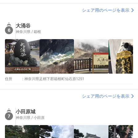
ブルカー「公園上駅」で降車し、西門から入園すると下りながら
園内散策ができます。
シェア用のページを表示
大涌谷
6
神奈川県 / 箱根
住所
:
神奈川県足柄下郡箱根町仙石原1251
シェア用のページを表示
小田原城
7
神奈川県 / 小田原