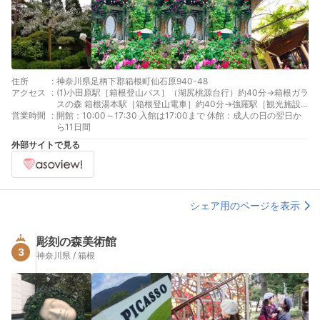
住所
:
神奈川県足柄下郡箱根町仙石原940-48
アクセス
:
(1)小田原駅［箱根登山バス］（湖尻桃源台行）約40分→箱根ガラ
スの森 箱根湯本駅［箱根登山電車］約40分→強羅駅［観光施設
営業時間
:
めぐりバス］（S又はM路線） 約20分→箱根ガラスの森 または箱
開館：10:00～17:30 入館は17:00まで 休館：成人の日の翌日か
根湯本駅［箱根登山バス］（湖尻桃源台行）約30分
ら11日間
外部サイトで見る
シェア用のページを表示
彫刻の森美術館
3
神奈川県 / 箱根