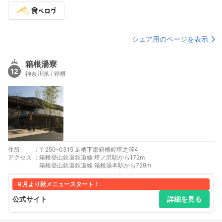
シェア用のページを表示
箱根湯寮
12
神奈川県 / 箱根
住所
:
〒250-0315 足柄下郡箱根町塔之澤4
アクセス
:
箱根登山鉄道鉄道線 塔ノ沢駅から172m
箱根登山鉄道鉄道線 箱根湯本駅から729m
９月より秋メニュースタート！
公式サイト
詳細を見る