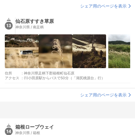
シェア用のページを表示
仙石原すすき草原
13
神奈川県 / 南足柄
住所
:
神奈川県足柄下郡箱根町仙石原
アクセス
:
(1)小田原駅からバスで50分（「湖尻桃源台」行）
シェア用のページを表示
箱根ロープウェイ
14
神奈川県 / 箱根