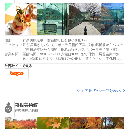
住所
:
神奈川県足柄下郡箱根町仙石原小塚山1285
アクセス
:
(1)強羅駅からバスで（ポーラ美術館下車) (2)仙郷楼前からバスで
（箱根湯本駅から湖尻・桃源台行きバス／ポーラ美術館下車)
営業時間
:
開館時間：9:00～17:00 入館は16:30まで 休館：展覧会期中無
休 ※臨時休館あり 詳細は公式HPをご覧ください（定休日はあ
りませんが、表記変更をしております））
外部サイトで見る
シェア用のページを表示
箱根美術館
19
神奈川県 / 箱根