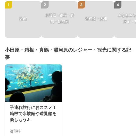
1
2
3
4
小田原・箱根・真
みなとみら
湘南
相模原・大和
鶴・湯河原
木町・
小田原・箱根・真鶴・湯河原のレジャー・観光に関する記
事
子連れ旅行におススメ！
箱根で水族館や遊覧船を
楽しもう♪
渡部梓