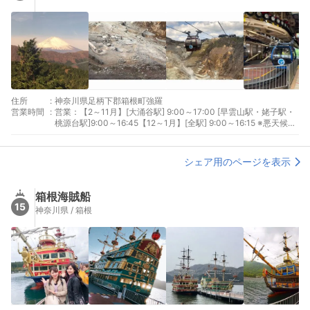
住所
:
神奈川県足柄下郡箱根町強羅
営業時間
:
営業：【2～11月】[大涌谷駅] 9:00～17:00 [早雲山駅・姥子駅・
桃源台駅]9:00～16:45【12～1月】[全駅] 9:00～16:15 ※悪天候や
定期点検整備等で運休となる場合がございます。
シェア用のページを表示
箱根海賊船
15
神奈川県 / 箱根