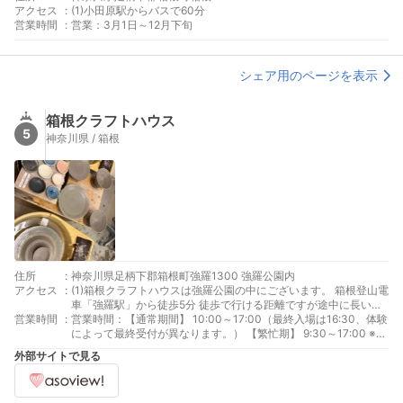
アクセス
:
(1)小田原駅からバスで60分
営業時間
:
営業：3月1日～12月下旬
シェア用のページを表示
箱根クラフトハウス
5
神奈川県 / 箱根
住所
:
神奈川県足柄下郡箱根町強羅1300 強羅公園内
アクセス
:
(1)箱根クラフトハウスは強羅公園の中にございます。 箱根登山電
車「強羅駅」から徒歩5分 徒歩で行ける距離ですが途中に長い坂
営業時間
:
道がございます。 お時間はすこし余裕を持って頂く事をおススメ
営業時間：【通常期間】 10:00～17:00（最終入場は16:30、体験
します。 (2)箱根登山ケーブルカー「公園下駅」から正門まで徒
によって最終受付が異なります。） 【繁忙期】 9:30～17:00 ※繁
歩1分 (3)強羅公園は山の斜面にある公園です。園内は急な勾配の
忙期のスケジュールについては、箱根クラフトハウスのHPをご確
外部サイトで見る
坂道や階段がございます。 ベビーカー・車椅子でのご移動にご不
認下さい。
便をお掛けします、予めご了承下さい。 （安全面を考慮し、スタ
ッフがご移動をお手伝いすることは出来ません。） 箱根登山ケー