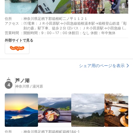
住所
:
神奈川県足柄下郡箱根町二ノ平１１２１
アクセス
:
(1)電車：ＪＲ小田原駅→小田急線箱根湯本駅→箱根登山鉄道「彫
刻の森」駅下車、徒歩２分 (2)バス：ＪＲ小田原駅→小田急線 (3)
営業時間
:
車①：東名厚木IC→小田原厚木道路「箱根口IC」→国道１号線→
開館時間：9：00～17：00 休館日：なし 休館：年中無休
宮ノ下交差点左折→強羅温泉入口右折、約５００ｍ (4)車②：東
外部サイトで見る
名御殿場IC→国道１３８号線→宮ノ下交差点右折→強羅温泉入口
右折、約５００ｍ
シェア用のページを表示
芦ノ湖
4
神奈川県 / 湯河原
住所
:
神奈川県足柄下郡箱根町箱根184-1