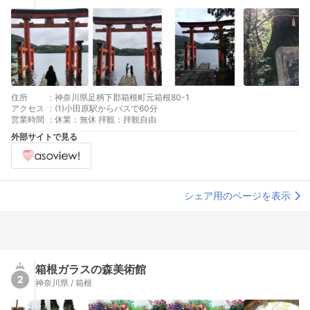
住所
:
神奈川県足柄下郡箱根町元箱根80-1
アクセス
:
(1)小田原駅からバスで60分
営業時間
:
休業：無休 拝観：拝観自由
外部サイトで見る
シェア用のページを表示
箱根ガラスの森美術館
2
神奈川県 / 箱根