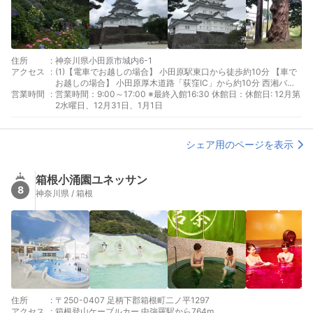
住所
:
神奈川県小田原市城内6-1
アクセス
:
(1)【電車でお越しの場合】 小田原駅東口から徒歩約10分 【車で
お越しの場合】 小田原厚木道路「荻窪IC」から約10分 西湘バイ
営業時間
:
パス「小田原IC」から約5分 東名高速道路「大井松田IC」から約
営業時間：9:00～17:00 ※最終入館16:30 休館日：休館日: 12月第
40分
2水曜日、12月31日、1月1日
シェア用のページを表示
箱根小涌園ユネッサン
8
神奈川県 / 箱根
住所
:
〒250-0407 足柄下郡箱根町二ノ平1297
アクセス
:
箱根登山ケーブルカー 中強羅駅から764m