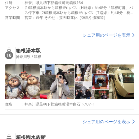
住所
:
神奈川県足柄下郡箱根町元箱根164
アクセス
:
(1)箱根湯本駅から箱根登山バス（H路線）約45分「箱根町港」バ
ス停下車 (2)箱根湯本駅から箱根登山バス（T路線）約45分「桃源
営業時間
:
台」バス停下車 新宿駅西口から小田急箱根高速バスで約2時間15
営業：通年 その他：荒天時運休（強風や濃霧等）
分「箱根桃源台」バス停下車
シェア用のページを表示
箱根湯本駅
16
神奈川県 / 箱根
住所
:
神奈川県足柄下郡箱根町湯本白石下707-1
シェア用のページを表示
箱根園水族館