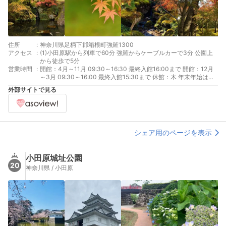
住所
:
神奈川県足柄下郡箱根町強羅1300
アクセス
:
(1)小田原駅から列車で60分 強羅からケーブルカーで3分 公園上
から徒歩で5分
営業時間
:
開館：4月～11月 09:30～16:30 最終入館16:00まで 開館：12月
～3月 09:30～16:00 最終入館15:30まで 休館：木 年末年始は休
館
外部サイトで見る
シェア用のページを表示
小田原城址公園
20
神奈川県 / 小田原