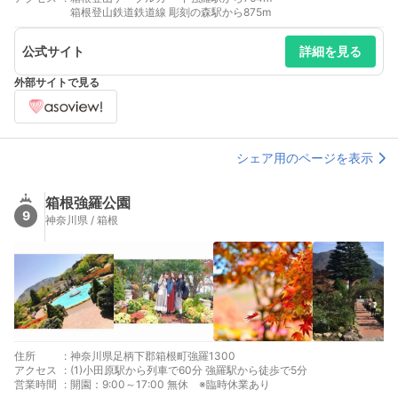
箱根登山鉄道鉄道線 彫刻の森駅から875m
公式サイト
詳細を見る
外部サイトで見る
シェア用のページを表示
箱根強羅公園
9
神奈川県 / 箱根
住所
:
神奈川県足柄下郡箱根町強羅1300
アクセス
:
(1)小田原駅から列車で60分 強羅駅から徒歩で5分
営業時間
:
開園：9:00～17:00 無休 ※臨時休業あり