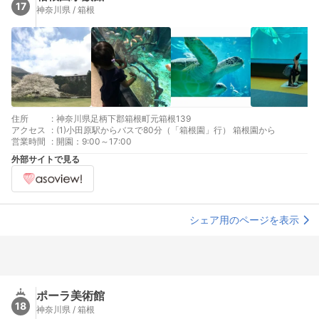
17
神奈川県 / 箱根
住所
:
神奈川県足柄下郡箱根町元箱根139
アクセス
:
(1)小田原駅からバスで80分（「箱根園」行） 箱根園から
営業時間
:
開園：9:00～17:00
外部サイトで見る
シェア用のページを表示
ポーラ美術館
18
神奈川県 / 箱根