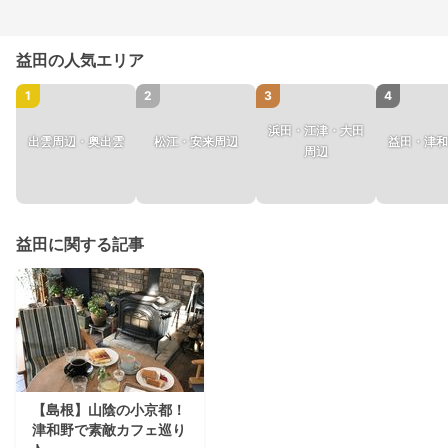
益田の人気エリア
1
2
3
4
浜田・江津・大田
出雲周辺・奥出雲
松江・安来周辺
益田・津和
周辺
益田に関する記事
【島根】山陰の小京都！
津和野で素敵カフェ巡り