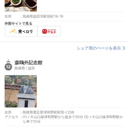
住所
:
島根県益田市駅前町19-19
外部サイトで見る
シェア用のページを表示
森鴎外記念館
12
島根県 / 益田
住所
:
島根県鹿足郡津和野町町田イ238
アクセス
:
(1)ＪＲ山口線津和野駅から徒歩で30分 (2)ＪＲ山口線津和野駅か
ら車で10分