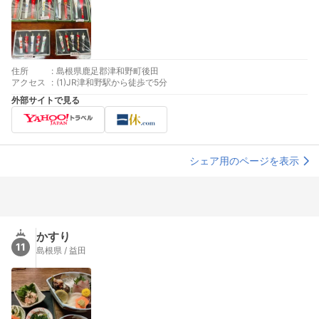
住所
:
島根県鹿足郡津和野町後田
アクセス
:
(1)JR津和野駅から徒歩で5分
外部サイトで見る
シェア用のページを表示
かすり
11
島根県 / 益田