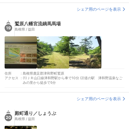
シェア用のページを表示
鷲原八幡宮流鏑馬馬場
19
島根県 / 益田
住所
:
島根県鹿足郡津和野町鷲原
アクセス
:
(1)ＪＲ山口線津和野駅から車で10分 (2)道の駅 津和野温泉なご
みの里から徒歩で5分
シェア用のページを表示
殿町通り／しょうぶ
20
島根県 / 益田