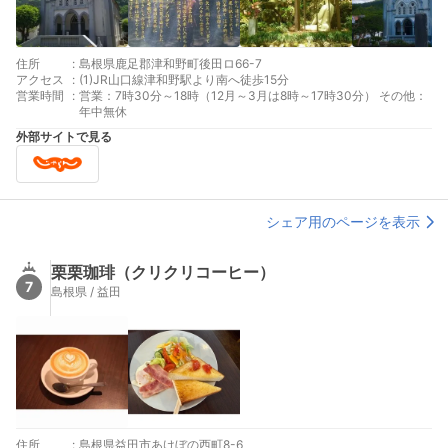
住所
:
島根県鹿足郡津和野町後田ロ66-7
アクセス
:
(1)JR山口線津和野駅より南へ徒歩15分
営業時間
:
営業：7時30分～18時（12月～3月は8時～17時30分） その他：
年中無休
外部サイトで見る
シェア用のページを表示
栗栗珈琲（クリクリコーヒー）
7
島根県 / 益田
住所
:
島根県益田市あけぼの西町8-6