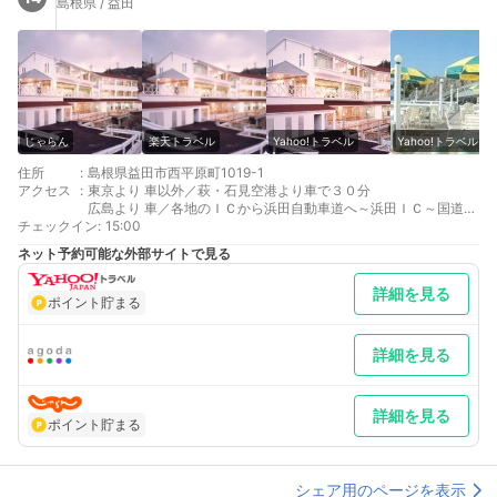
島根県 / 益田
じゃらん
楽天トラベル
Yahoo!トラベル
Yahoo!トラベル
住所
:
島根県益田市西平原町1019-1
アクセス
:
東京より 車以外／萩・石見空港より車で３０分
広島より 車／各地のＩＣから浜田自動車道へ～浜田ＩＣ～国道９
チェックイン
号線を益田方面へ３５分。益田市に入るとすぐ
:
15:00
最寄り駅１ 鎌手
ネット予約可能な外部サイトで見る
最寄り駅２ 益田
最寄り駅３ 三保三隅
詳細を見る
補足 車／無料駐車場あり 車以外／ＪＲ鎌手駅より送迎あり（要
ポイント貯まる
予約）その他の場所は要相談
詳細を見る
詳細を見る
ポイント貯まる
シェア用のページを表示