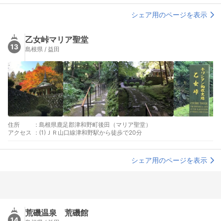
シェア用のページを表示
乙女峠マリア聖堂
13
島根県 / 益田
住所
:
島根県鹿足郡津和野町後田（マリア聖堂）
アクセス
:
(1)ＪＲ山口線津和野駅から徒歩で20分
シェア用のページを表示
荒磯温泉 荒磯館
14