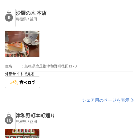
沙羅の木 本店
9
島根県 / 益田
住所
:
島根県鹿足郡津和野町後田ロ70
外部サイトで見る
シェア用のページを表示
津和野町本町通り
10
島根県 / 益田