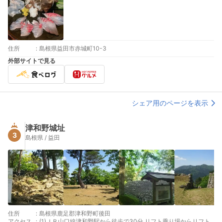
住所
:
島根県益田市赤城町10-3
外部サイトで見る
シェア用のページを表示
津和野城址
3
島根県 / 益田
住所
:
島根県鹿足郡津和野町後田
アクセス
:
(1)ＪＲ山口線津和野駅から徒歩で30分 リフト乗り場からリフト