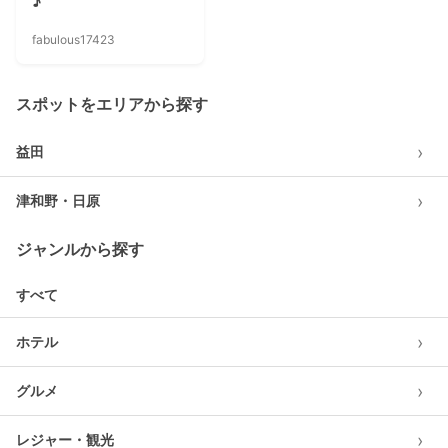
♪
fabulous17423
スポットをエリアから探す
›
益田
›
津和野・日原
ジャンルから探す
すべて
›
ホテル
›
グルメ
›
レジャー・観光