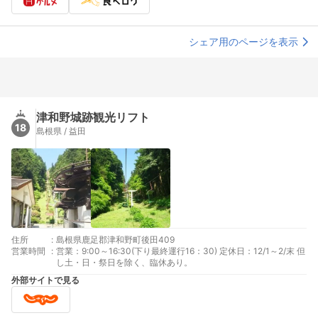
シェア用のページを表示
津和野城跡観光リフト
18
島根県 / 益田
住所
:
島根県鹿足郡津和野町後田409
営業時間
:
営業：9:00～16:30(下り最終運行16：30) 定休日：12/1～2/末 但
し土・日・祭日を除く、臨休あり。
外部サイトで見る