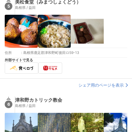
美松食堂（みまつしょくどう）
5
島根県 / 益田
住所
:
島根県鹿足郡津和野町後田ロ59-13
外部サイトで見る
シェア用のページを表示
津和野カトリック教会
6
島根県 / 益田