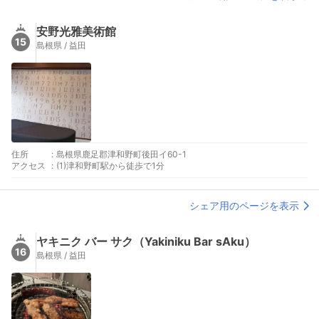
安野光雅美術館
15
島根県 / 益田
住所
:
島根県鹿足郡津和野町後田イ60-1
アクセス
:
(1)津和野町駅から徒歩で1分
シェア用のページを表示
ヤキニク バー サク（Yakiniku Bar sAku）
16
島根県 / 益田