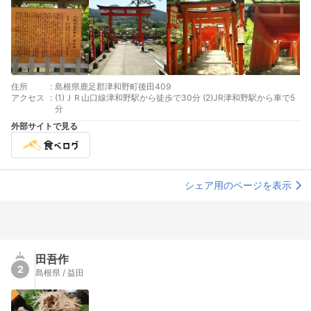
住所
:
島根県鹿足郡津和野町後田409
アクセス
:
(1)ＪＲ山口線津和野駅から徒歩で30分 (2)JR津和野駅から車で5
分
外部サイトで見る
シェア用のページを表示
田吾作
2
島根県 / 益田