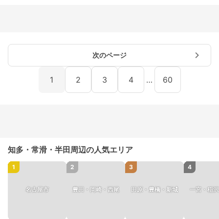
次のページ
1
2
3
4
…
60
知多・常滑・半田周辺の人気エリア
1
2
3
4
名古屋市
豊田・岡崎・西尾
田原・豊橋・新城
一宮・稲沢