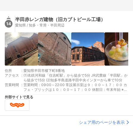
半田赤レンガ建物（旧カブトビール工場）
14
愛知県 / 知多・常滑・半田周辺
住所
:
愛知県半田市榎下町8番地
アクセス
:
(1)名鉄河和線「住吉町駅」から徒歩で5分 JR武豊線「半田駅」か
ら徒歩で15分 (2)知多半島道路半田中央インターから車で10分
営業時間
:
営業時間：09:00～22:00 常設展示室は９：００～１７：００ カ
フェ・ブリックは１０：００～１７：００ 休館日：年末年始 ※設
備点検のため臨時休館あり
外部サイトで見る
シェア用のページを表示