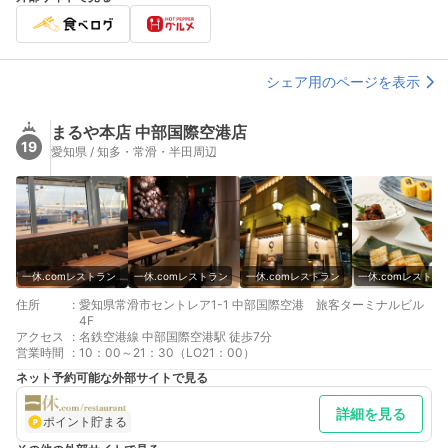
シェア用のページを表示
まるや本店 中部国際空港店
19
愛知県 / 知多・常滑・半田周辺
一休.comレストラン
一休.comレストラン
一休.comレストラン
一休.comレストラ
住所
:
愛知県常滑市セントレア1-1 中部国際空港 旅客ターミナルビル
4F
アクセス
:
名鉄空港線 中部国際空港駅 徒歩7分
営業時間
:
10：00～21：30（LO21：00）
ネット予約可能な外部サイトで見る
詳細を見る
ポイント貯まる