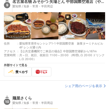
名古屋名物 みそかつ 矢場とん 中部国際空港店（やばとん）
9
愛知県 / 知多・常滑・半田周辺
ホットペッパーグルメ
住所
:
愛知県常滑市セントレア1-1 中部国際空港 旅客ターミナルビル
4F レンガ通り内
アクセス
:
【公共交通機関でご来店の場合】中部国際空港駅から167m
営業時間
:
月～日、祝日、祝前日: 11:00～20:00 （料理L.O. 20:00 ドリンク
L.O. 20:00）
外部サイトで見る
シェア用のページを表示
麺屋さくら
10
愛知県 / 知多・常滑・半田周辺