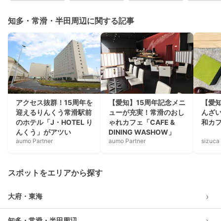
知多・常滑・半田周辺に関する記事
アクセス抜群！15周年を
【愛知】15周年記念メニ
【愛
迎えるりんくう常滑駅前
ューが充実！常滑のおし
んざ
のホテル「J・HOTEL り
ゃれカフェ「CAFE &
和カ
んくう」がアツい
DINING WASHOW」
aumo Partner
aumo Partner
sizuca
スポットをエリアから探す
›
大府・東海
›
知多・常滑・半田周辺