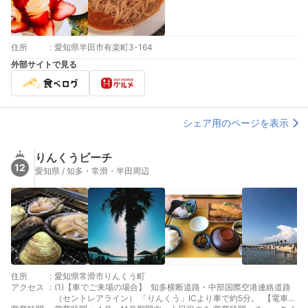
住所
:
愛知県半田市有楽町3-164
外部サイトで見る
シェア用のページを表示
りんくうビーチ
12
愛知県 / 知多・常滑・半田周辺
住所
:
愛知県常滑市りんくう町
アクセス
:
(1)【車でご来場の場合】 知多横断道路・中部国際空港連絡道路
（セントレアライン） 「りんくう」ICより車で約5分。 【電車で