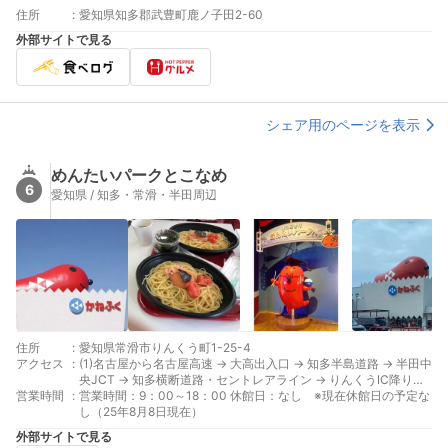
住所
:
愛知県知多郡武豊町鹿ノ子田2-60
外部サイトで見る
シェア用のページを表示
めんたいパークとこなめ
6
愛知県 / 知多・常滑・半田周辺
住所
:
愛知県常滑市りんくう町1-25-4
アクセス
:
(1)名古屋から名古屋高速 → 大高出入口 → 知多半島道路 → 半田中
央JCT → 知多横断道路・セントレアライン → りんくうIC降り約2
営業時間
:
分
営業時間：9：00～18：00 休館日：なし ※現在休館日の予定な
し（25年8月8日現在）
外部サイトで見る