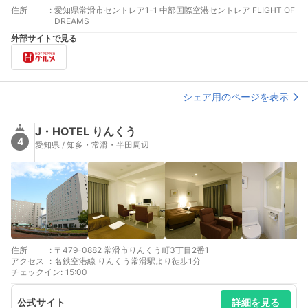
住所
:
愛知県常滑市セントレア1-1 中部国際空港セントレア FLIGHT OF
DREAMS
外部サイトで見る
シェア用のページを表示
J・HOTEL りんくう
4
愛知県 / 知多・常滑・半田周辺
住所
:
〒479-0882 常滑市りんくう町3丁目2番1
アクセス
:
名鉄空港線 りんくう常滑駅より徒歩1分
チェックイン
:
15:00
公式サイト
詳細を見る