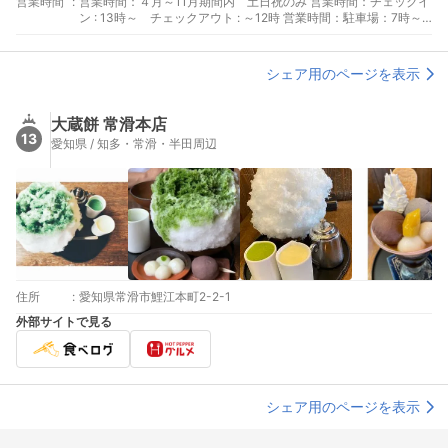
営業時間
:
ご来場の場合】 ・名古屋鉄道 名鉄本線 「常滑駅」下車 徒歩
営業時間：４月～11月期間内 土日祝のみ 営業時間：チェックイ
約15分 ・名古屋鉄道 空港線「りんくう常滑」下車 徒歩約13
ン : 13時～ チェックアウト : ～12時 営業時間：駐車場：7時～
分 ≪バスでご来場の場合≫ ・知多バス 常滑線／常滑南部線と
22時
もに 「りんくう常滑駅」「りんくう1丁目」「りんくう1丁目
北」のバス停で下車
シェア用のページを表示
大蔵餅 常滑本店
13
愛知県 / 知多・常滑・半田周辺
住所
:
愛知県常滑市鯉江本町2-2-1
外部サイトで見る
シェア用のページを表示