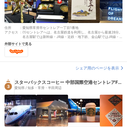
住所
:
愛知県常滑市セントレア一丁目1番地
アクセス
:
(1)セントレアへは、名古屋鉄道を利用し、名古屋から最速28分。
名古屋駅では新幹線・JR線・近鉄・地下鉄、金山駅ではJR線・
地下鉄と接続している。空港駅と旅客ターミナルビルは、段差な
外部サイトで見る
しで連絡している。 (2)名古屋市内からセントレアへは、名古屋
高速・知多半島道路・セントレアラインを利用して、30分から
40分。旅客ターミナルビルへは段差なしで連絡している。
シェア用のページを表示
スターバックスコーヒー 中部国際空港セントレアFLIGHT OF DREAMS店
3
愛知県 / 知多・常滑・半田周辺