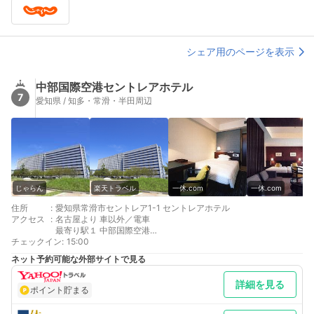
シェア用のページを表示
中部国際空港セントレアホテル
7
愛知県 / 知多・常滑・半田周辺
じゃらん
楽天トラベル
一休.com
一休.com
住所
:
愛知県常滑市セントレア1-1 セントレアホテル
アクセス
:
名古屋より 車以外／電車
最寄り駅１ 中部国際空港
チェックイン
補足 車／ホテル１階駐車場が1泊2,000円でご利用いただけます
:
15:00
が、3台のみとなっております。満車の際は空港駐車場をご利用
ネット予約可能な外部サイトで見る
下さい。
詳細を見る
ポイント貯まる