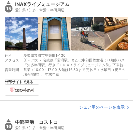
INAXライブミュージアム
15
愛知県 / 知多・常滑・半田周辺
住所
:
愛知県常滑市奥栄町1-130
アクセス
:
(1)＜バス＞ 名鉄線「常滑駅」または中部国際空港より知多バス
「知多半田駅」行き「ＩＮＡＸライブミュージアム前」下車徒歩
営業時間
:
２分 (2)＜お車＞ ・名鉄線「常滑駅」より車で約６分 ・中部国際
営業：10:00～17:00 入館は16:30まで 定休日：水曜日（祝日の
空港より約１０分（「りんくうＩＣ」降りる） ・セントレアライ
場合開館）、年末年始
ン（名古屋方面から）「常滑ＩＣ」より約７分 ・知多半島道路
外部サイトで見る
「半田ＩＣ」より約１５分
シェア用のページを表示
中部空港 コストコ
16
愛知県 / 知多・常滑・半田周辺