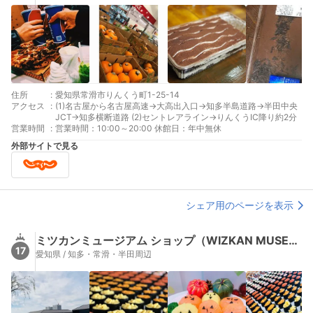
住所
:
愛知県常滑市りんくう町1-25-14
アクセス
:
(1)名古屋から名古屋高速→大高出入口→知多半島道路→半田中央
JCT→知多横断道路 (2)セントレアライン→りんくうIC降り約2分
営業時間
:
営業時間：10:00～20:00 休館日：年中無休
外部サイトで見る
シェア用のページを表示
ミツカンミュージアム ショップ（WIZKAN MUSEUM ショップ）
17
愛知県 / 知多・常滑・半田周辺