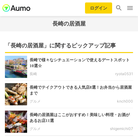
ログイン
長崎の居酒屋
「長崎の居酒屋」に関するピックアップ記事
長崎で様々なシチュエーションで使えるデートスポット
10選☆
長崎
ryota0531
長崎でテイクアウトできる人気店8選！お弁当から居酒屋
まで
グルメ
knch000
長崎の居酒屋はここがおすすめ！美味しい料理・お酒が
あるお店11選
グルメ
shigemichi07