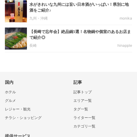
水がきれいな九州には旨い日本酒がいっぱい！県別に地
酒をご紹介♪
九州・沖縄
monika
【長崎で忘年会】絶品鍋5選！名物鍋や個室のあるお店ま
で紹介◎
長崎
hinapple
国内
記事
ホテル
記事トップ
グルメ
エリア一覧
レジャー・観光
タグ一覧
チラシ・ショッピング
ライター一覧
カテゴリ一覧
提供サービス