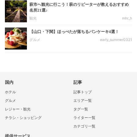
萩市へ観光に行こう！萩のリピーターが教えるおすすめ
名所21選♪
観光
mhr_h
【山口・下関】ほっぺたが落ちるパンケーキ4選！
グルメ
early_summer0321
国内
記事
ホテル
記事トップ
グルメ
エリア一覧
レジャー・観光
タグ一覧
チラシ・ショッピング
ライター一覧
カテゴリ一覧
提供サービス