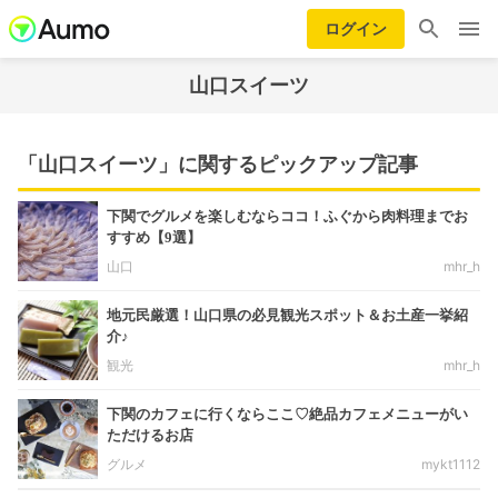
ログイン
山口スイーツ
「山口スイーツ」に関するピックアップ記事
下関でグルメを楽しむならココ！ふぐから肉料理までお
すすめ【9選】
山口
mhr_h
地元民厳選！山口県の必見観光スポット＆お土産一挙紹
介♪
観光
mhr_h
下関のカフェに行くならここ♡絶品カフェメニューがい
ただけるお店
グルメ
mykt1112