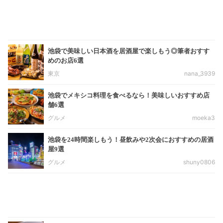
池袋で美味しい日本酒を居酒屋で楽しもう◎筆者おすす
めのお店6選
東京
nana_3939
池袋でメキシコ料理を食べるなら！美味しいおすすめ店
舗6選
グルメ
moeka3
池袋を24時間楽しもう！昼飲みや2次会におすすめの居酒
屋9選
グルメ
shuny0806