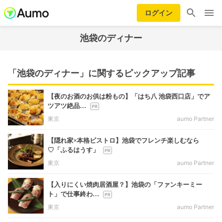
ログイン
池袋のディナー
「池袋のディナー」に関するピックアップ記事
【夜のお酒のお供は粉もの】「はち八 池袋西口店」でア
ツアツ絶品…
東京
aumo Partner
【隠れ家×本格ビストロ】池袋でフレンチ楽しむなら
♡「ふるはうす」
東京
aumo Partner
【入りにくい焼肉居酒屋？】池袋の「ファンキーミー
ト」で仕事終わ…
東京
aumo Partner