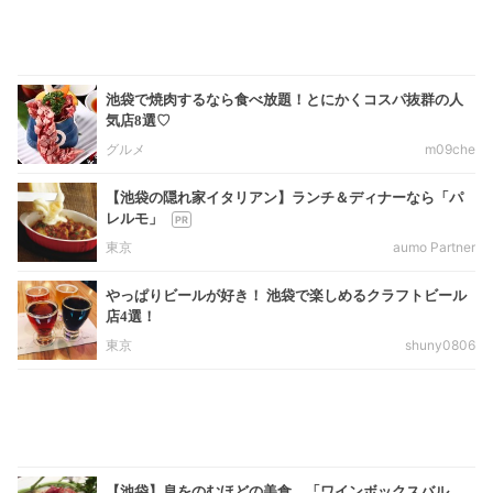
池袋で焼肉するなら食べ放題！とにかくコスパ抜群の人
気店8選♡
グルメ
m09che
【池袋の隠れ家イタリアン】ランチ＆ディナーなら「パ
レルモ」
東京
aumo Partner
やっぱりビールが好き！ 池袋で楽しめるクラフトビール
店4選！
東京
shuny0806
【池袋】息をのむほどの美食。「ワインボックスバル