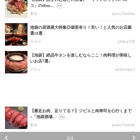
コ」のdinn…
東京
aumo Partner
池袋の居酒屋大特集◎個室有り！安い！と人気のお店厳
選10選
グルメ
yfukui726
【池袋】絶品牛タンを楽しむならここ！肉料理が美味し
いお店7選♪
グルメ
ayanoopy_f
【最近お肉、足りてる？】ジビエと肉寿司を心行くまで
♪「池袋酒場…
東京
aumo Partner
2/4