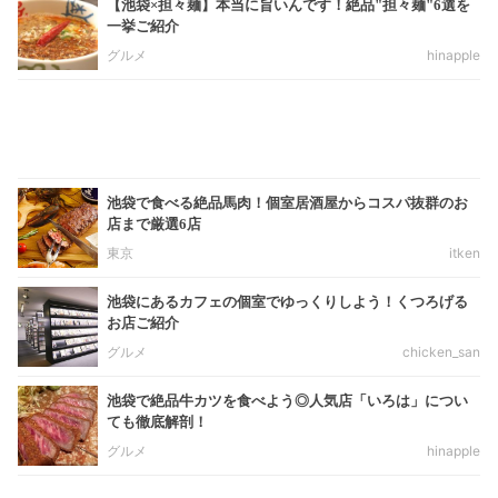
【池袋×担々麺】本当に旨いんです！絶品"担々麺"6選を
一挙ご紹介
グルメ
hinapple
池袋で食べる絶品馬肉！個室居酒屋からコスパ抜群のお
店まで厳選6店
東京
itken
池袋にあるカフェの個室でゆっくりしよう！くつろげる
お店ご紹介
グルメ
chicken_san
池袋で絶品牛カツを食べよう◎人気店「いろは」につい
ても徹底解剖！
グルメ
hinapple