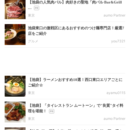
【池袋の人気肉バル】肉好きの聖地「肉バル Bar&Grill
…
東京
aumo Partner
池袋東口の激戦区にあるおすすめのつけ麺専門店！厳選7
店をご紹介
グルメ
you7321
【池袋】ラーメンおすすめ10選！西口東口エリアごとに
ご紹介☆
東京
ayamu0115
【池袋】「タイレストラン ムートーン」で"良質"タイ料
理を堪能！
東京
aumo Partner