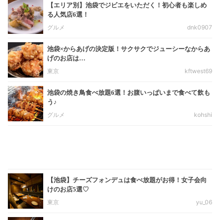
【エリア別】池袋でジビエをいただく！初心者も楽しめ
る人気店6選！
グルメ
dnk0907
池袋×からあげの決定版！サクサクでジューシーなからあ
げのお店は…
東京
kftwest69
池袋の焼き鳥食べ放題6選！お腹いっぱいまで食べて飲も
う♪
グルメ
kohshi
【池袋】チーズフォンデュは食べ放題がお得！女子会向
けのお店5選♡
東京
yu_06