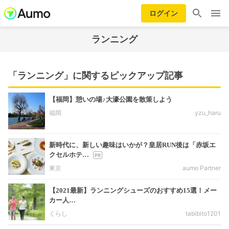
ログイン
ランニング
「ランニング」に関するピックアップ記事
【福岡】憩いの場♪大濠公園を散策しよう
福岡
yzu_haru
新時代に、新しい趣味はいかが？皇居RUN後は「赤坂エ
クセルホテ…
東京
aumo Partner
【2021最新】ランニングシューズのおすすめ15選！メー
カー人…
くらし
tabibito1201