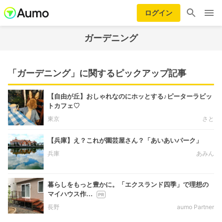
ログイン
ガーデニング
「ガーデニング」に関するピックアップ記事
【自由が丘】おしゃれなのにホッとする♪ピーターラビッ
トカフェ♡
東京
さと
【兵庫】え？これが園芸屋さん？「あいあいパーク」
兵庫
あみん
暮らしをもっと豊かに。「エクスランド四季」で理想の
マイハウス作…
長野
aumo Partner