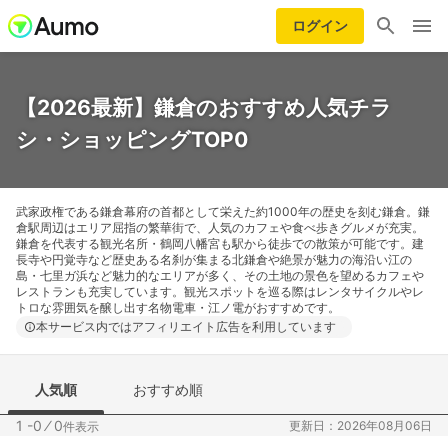
ログイン
【2026最新】鎌倉のおすすめ人気チラ
シ・ショッピングTOP0
武家政権である鎌倉幕府の首都として栄えた約1000年の歴史を刻む鎌倉。鎌
倉駅周辺はエリア屈指の繁華街で、人気のカフェや食べ歩きグルメが充実。
鎌倉を代表する観光名所・鶴岡八幡宮も駅から徒歩での散策が可能です。建
長寺や円覚寺など歴史ある名刹が集まる北鎌倉や絶景が魅力の海沿い江の
島・七里ガ浜など魅力的なエリアが多く、その土地の景色を望めるカフェや
レストランも充実しています。観光スポットを巡る際はレンタサイクルやレ
トロな雰囲気を醸し出す名物電車・江ノ電がおすすめです。
本サービス内ではアフィリエイト広告を利用しています
人気順
おすすめ順
1 -0
⁄
0
更新日：2026年08月06日
件表示