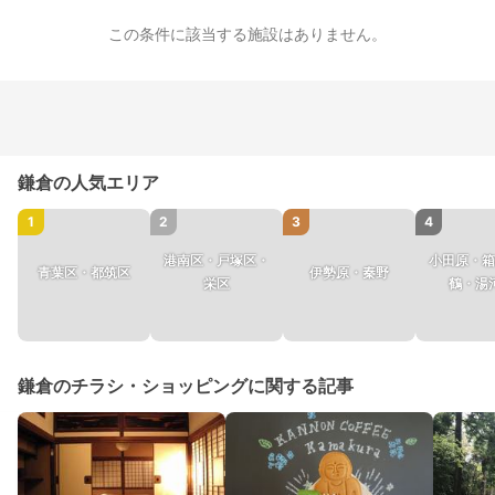
この条件に該当する施設はありません。
鎌倉の人気エリア
1
2
3
4
港南区・戸塚区・
小田原・箱
青葉区・都筑区
伊勢原・秦野
栄区
鶴・湯
鎌倉のチラシ・ショッピングに関する記事