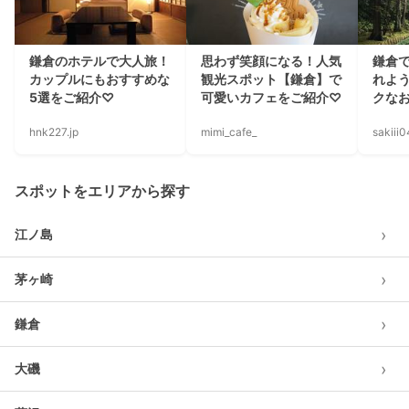
鎌倉のホテルで大人旅！
思わず笑顔になる！人気
鎌倉
カップルにもおすすめな
観光スポット【鎌倉】で
れよ
5選をご紹介♡
可愛いカフェをご紹介♡
クなお
hnk227.jp
mimi_cafe_
sakiii
スポットをエリアから探す
›
江ノ島
›
茅ヶ崎
›
鎌倉
›
大磯