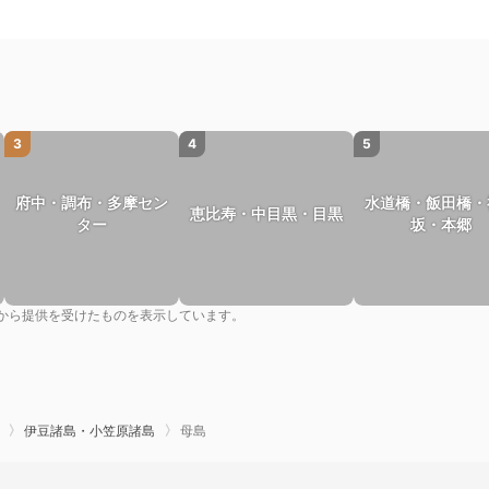
3
4
5
府中・調布・多摩セン
水道橋・飯田橋・
恵比寿・中目黒・目黒
ター
坂・本郷
から提供を受けたものを表示しています。
伊豆諸島・小笠原諸島
母島