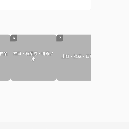
6
7
8
神楽
神田・秋葉原・御茶ノ
上野・浅草・日暮里
新橋・
水