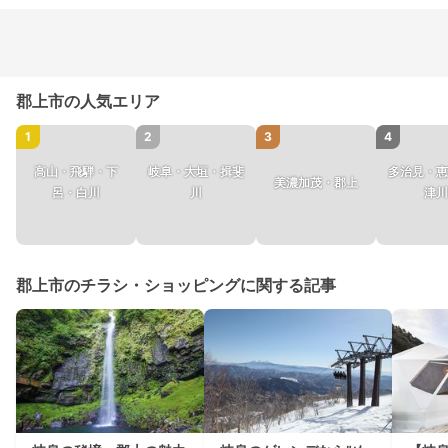
郡上市の人気エリア
1
2
3
4
高山・飛騨・下
岐阜・大垣・揖斐
多治見・恵
美濃加茂・郡上
呂・白川
川
津川
郡上市のチラシ・ショッピングに関する記事