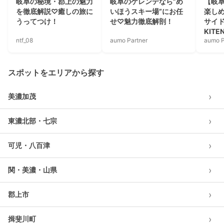
岐阜の秘境・郡上の魅力
岐阜のゲレンデなら”め
【岐
を徹底解説♡癒しの旅に
いほうスキー場”にお任
楽し
うってつけ！
せ♡魅力徹底解剖！
サイ
KIT
ntf_08
aumo Partner
aumo P
ステ
スポットをエリアから探す
›
美濃加茂
›
東濃北部・七宗
›
可児・八百津
›
関・美濃・山県
›
郡上市
›
揖斐川町