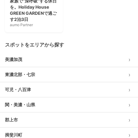
家族で“深呼吸”する休日
を。Holiday House
GREEN GARDENで過ご
す2泊3日
aumo Partner
スポットをエリアから探す
›
美濃加茂
›
東濃北部・七宗
›
可児・八百津
›
関・美濃・山県
›
郡上市
›
揖斐川町