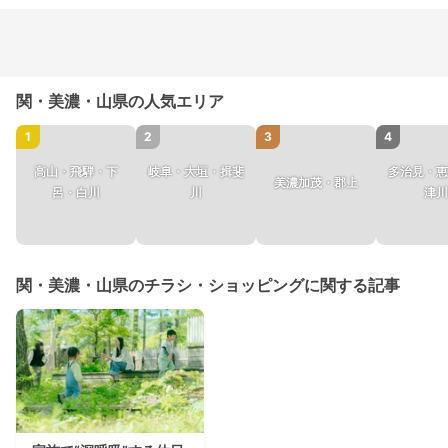
関・美濃・山県の人気エリア
1
2
3
4
高山・飛騨・下
岐阜・大垣・揖斐
多治見・恵
美濃加茂・郡上
呂・白川
川
津川
関・美濃・山県のチラシ・ショッピングに関する記事