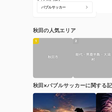
バブルサッカー
秋田の人気エリア
1
2
能代・男鹿半島・大潟
秋田市
村
秋田×バブルサッカーに関する