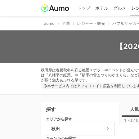
トップ
ホテル
グルメ
レ
aumo
全国
レジャー・観光
バブルサッカ
【20
秋田県は春夏秋冬を彩る絶景スポットやイベントが盛んで
は『八幡平の紅葉』や『横手の雪まつりのかまくら』など
が揃う魅力あふれる県です。
本サービス内ではアフィリエイト広告を利用していま
探す
人気
エリアから探す
1 -0
⁄
0
秋田
ジャンルから探す