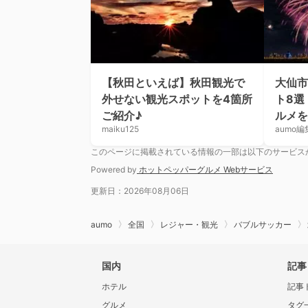
【秋田といえば】秋田観光で
大仙市
外せない観光スポットを4箇所
ト8選
ご紹介♪
ルメを
maiku125
aumo編
このページに掲載されている情報の一部は以下のサービス
Powered by
ホットペッパーグルメ Webサービス
更新日：2026年08月06日
aumo
全国
レジャー・観光
バブルサッカー
国内
記事
ホテル
記事
グルメ
タグ