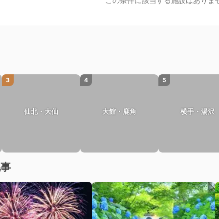
この条件に該当する施設はありま
3
4
5
仙北・大仙
大館・鹿角
横手・湯沢
記事