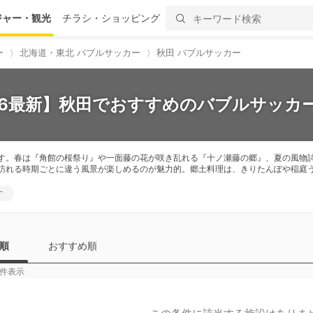
ジャー・観光
チラシ・ショッピング
ー
北海道・東北 バブルサッカー
秋田 バブルサッカー
26最新】秋田でおすすめのバブルサッカー
す。春は『角館の桜祭り』や一面藤の花が咲き乱れる『十ノ瀬藤の郷』、夏の風物
訪れる時期ごとに違う風景が楽しめるのが魅力的。郷土料理は、きりたんぽや稲庭
す
順
おすすめ順
件表示