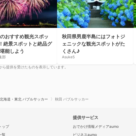
のおすすめ観光スポッ
秋田県男鹿半島にはフォトジ
！絶景スポットと絶品グ
ェニックな観光スポットがた
堪能しよう
くさん♪
集部
Asuke5
から提供を受けたものを表示しています。
北海道・東北 バブルサッカー
秋田 バブルサッカー
提供サービス
トップ
おでかけ情報メディアaumo
一覧
ビジネスaumo