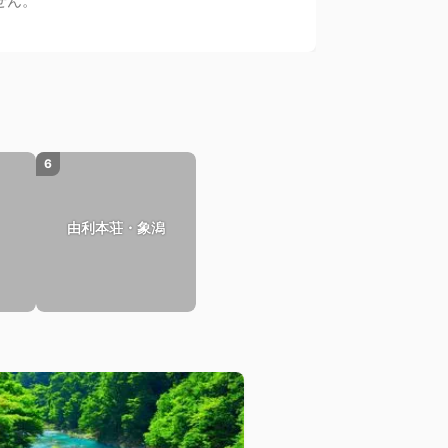
せん。
6
由利本荘・象潟