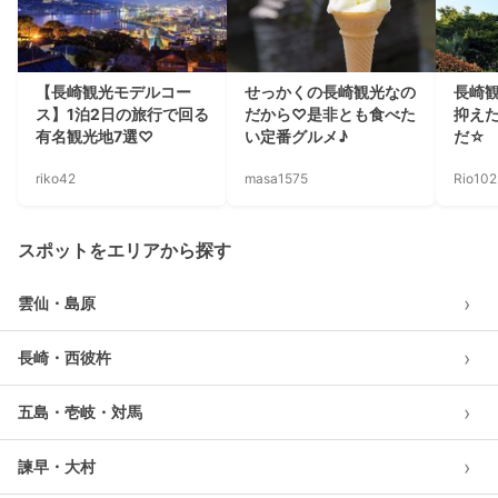
【長崎観光モデルコー
せっかくの長崎観光なの
長崎
ス】1泊2日の旅行で回る
だから♡是非とも食べた
抑え
有名観光地7選♡
い定番グルメ♪
だ☆
riko42
masa1575
Rio102
スポットをエリアから探す
›
雲仙・島原
›
長崎・西彼杵
›
五島・壱岐・対馬
›
諫早・大村