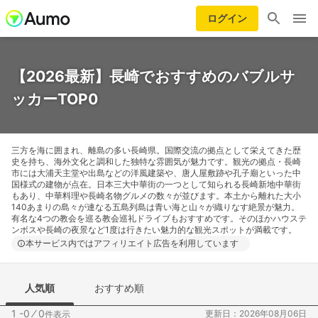
ログイン
【2026最新】長崎でおすすめのバブルサ
ッカーTOP0
三方を海に囲まれ、離島の多い長崎県。国際交流の拠点として栄えてきた歴
史を持ち、海外文化と調和した独特な雰囲気が魅力です。観光の拠点・長崎
市には大浦天主堂や出島などの洋風建築や、唐人屋敷跡や孔子廟といった中
国様式の建物が点在。日本三大中華街の一つとして知られる長崎新地中華街
もあり、中華料理や長崎名物グルメの数々が並びます。本土から離れた大小
140あまりの島々が連なる五島列島は青い海と山々が織りなす絶景が魅力。
有名な4つの教会を巡る教会巡礼ドライブもおすすめです。そのほかハウステ
ンボスや長崎の夜景など1度は行きたい魅力的な観光スポットが満載です。
本サービス内ではアフィリエイト広告を利用しています
人気順
おすすめ順
1 -0
⁄
0
更新日：2026年08月06日
件表示