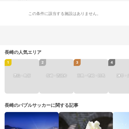
この条件に該当する施設はありません。
長崎の人気エリア
1
2
3
4
雲仙・島原
長崎・西彼杵
五島・壱岐・対馬
諫早・
長崎のバブルサッカーに関する記事