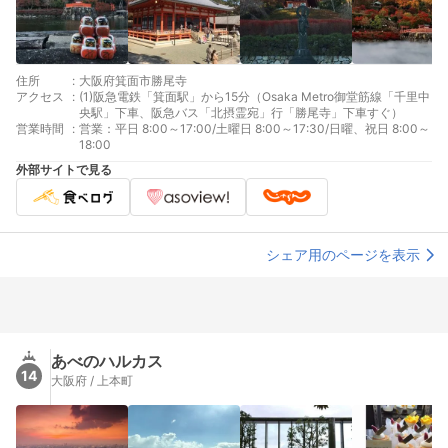
住所
:
大阪府箕面市勝尾寺
アクセス
:
(1)阪急電鉄「箕面駅」から15分（Osaka Metro御堂筋線「千里中
央駅」下車、阪急バス「北摂霊宛」行「勝尾寺」下車すぐ）
営業時間
:
営業：平日 8:00～17:00/土曜日 8:00～17:30/日曜、祝日 8:00～
18:00
外部サイトで見る
シェア用のページを表示
あべのハルカス
14
大阪府 / 上本町