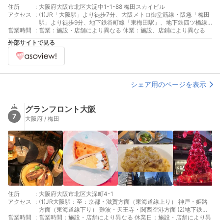
住所
:
大阪府大阪市北区大淀中1-1-88 梅田スカイビル
アクセス
:
(1)JR「大阪駅」より徒歩7分、大阪メトロ御堂筋線・阪急「梅田
駅」より徒歩9分、地下鉄谷町線「東梅田駅」、地下鉄四ツ橋線
営業時間
:
「西梅田駅」より徒歩15分
営業：施設・店舗により異なる 休業：施設、店鋪により異なる
外部サイトで見る
シェア用のページを表示
グランフロント大阪
7
大阪府 / 梅田
住所
:
大阪府大阪市北区大深町4-1
アクセス
:
(1)JR大阪駅：至：京都・滋賀方面（東海道線上り） 神戸・姫路
方面（東海道線下り） 難波・天王寺・関西空港方面 (2)地下鉄御
営業時間
:
堂筋線梅田駅・中津駅：至：千里・新大阪方面、難波・天王寺方
営業時間：施設・店舗により異なる 休業日：施設・店舗により異