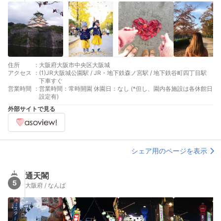
住所
:
大阪府大阪市中央区大阪城
アクセス
:
(1)JR大阪城公園駅 / JR・地下鉄森ノ宮駅 / 地下鉄谷町四丁目駅
下車すぐ
営業時間
:
営業時間：常時開園 休園日：なし (*但し、園内各施設は各休館日
設定有)
外部サイトで見る
シェア用のページを表示
通天閣
5
大阪府 / なんば