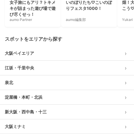
女子旅にもアリ？トキメ
いのぼりたち♡こいのぼ
畑！
キが詰まった遊び場で遊
りフェスタ1000！
こう
び尽くせっ！
aumo Partner
aumo編集部
Yukar
スポットをエリアから探す
›
大阪ベイエリア
›
江坂・千里中央
›
泉北
›
淀屋橋・本町・北浜
›
新大阪・西中島・十三
›
大阪ミナミ