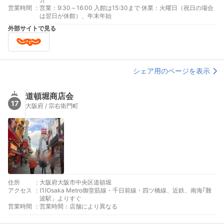
営業時間
:
営業：9:30～16:00 入館は15:30まで 休業：火曜日（祝日の場合
は翌日が休館）、年末年始
外部サイトで見る
シェア用のページを表示
道頓堀商店会
17
大阪府 / 宗右衛門町
住所
:
大阪府大阪市中央区道頓堀
アクセス
:
(1)Osaka Metro御堂筋線・千日前線・四ツ橋線、近鉄、南海｢難
波駅」よりすぐ
営業時間
:
営業時間：店舗により異なる