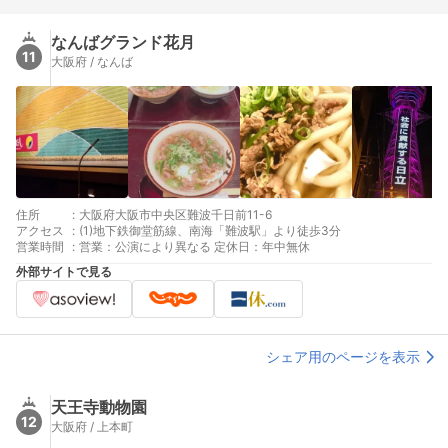
なんばグランド花月
11
大阪府 / なんば
住所
:
大阪府大阪市中央区難波千日前11-6
アクセス
:
(1)地下鉄御堂筋線、南海「難波駅」より徒歩3分
営業時間
:
営業：公演により異なる 定休日：年中無休
外部サイトで見る
シェア用のページを表示
天王寺動物園
12
大阪府 / 上本町