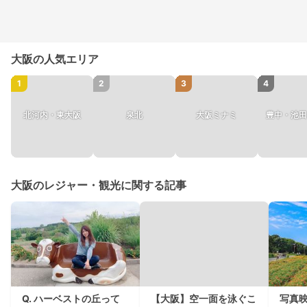
大阪の人気エリア
1
2
3
4
北河内・東大阪
泉北
大阪ミナミ
豊中・池田
大阪のレジャー・観光に関する記事
Q. ハーベストの丘って
【大阪】空一面を泳ぐこ
写真