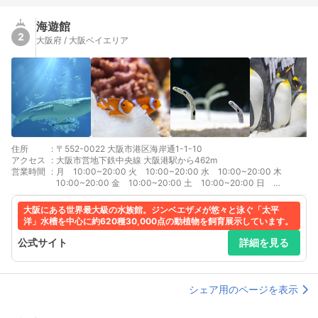
海遊館
2
大阪府 / 大阪ベイエリア
住所
:
〒552-0022 大阪市港区海岸通1-1-10
アクセス
:
大阪市営地下鉄中央線 大阪港駅から462m
営業時間
:
月 10:00~20:00 火 10:00~20:00 水 10:00~20:00 木
10:00~20:00 金 10:00~20:00 土 10:00~20:00 日
09:30~20:00 営業時間は月によって変動ありますので、公式HP
をご確認ください。
大阪にある世界最大級の水族館。ジンベエザメが悠々と泳ぐ「太平
洋」水槽を中心に約620種30,000点の動植物を飼育展示しています。
公式サイト
詳細を見る
シェア用のページを表示