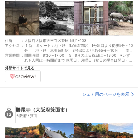
住所
:
大阪府大阪市天王寺区茶臼山町1-108
アクセス
:
(1)新世界ゲート：地下鉄「動物園前駅」1号出口より徒歩5分～10
分 地下鉄「恵美須町駅」3号出口より徒歩5分～10分 南
営業時間
:
海･ＪＲ「新今宮駅」通天閣口（東口）より徒歩約10分 (2)てんし
開園時間：9:30～17:00 5・9月の土日祝日は～18:00 ※いず
ばゲート：地下鉄「天王寺駅」5番出口より徒歩5分～10分 Ｊ
れも入園は一時間前まで 休園日：月曜日（祝日の場合は翌日）、
Ｒ「天王寺駅」中央出口より徒歩5分～10分 近鉄南大阪線
年末年始（12月29日～1月1日）
外部サイトで見る
「大阪阿部野橋駅」7番出口より徒歩約10分
シェア用のページを表示
勝尾寺（大阪府箕面市）
13
大阪府 / 箕面