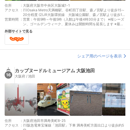
住所
:
大阪府大阪市中央区大阪城1-1
アクセス
:
(1)Osaka Metro天満橋駅、谷町四丁目駅、森ノ宮駅より徒歩15～
20分程度 (2)JR大阪環状線 大阪城公園駅、森ノ宮駅より徒歩15
営業時間
:
～20分程度
営業：午前9時～午後5時（入館は午後4時30分まで） ※桜シーズ
ン、ゴールデンウィーク、夏休みは開館時間を延長します ※最終
入館時間を考慮し、状況に応じて午後4時30分よりも前にチケッ
外部サイトで見る
ト購入列へ制限をかけることがあります 休館：12月28日～1月1
日
シェア用のページを表示
カップヌードルミュージアム 大阪池田
16
大阪府 / 池田
住所
:
大阪府池田市満寿美町8-25
アクセス
:
(1)阪急電車宝塚線「池田駅」下車 満寿美町方面出口より徒歩約5
分