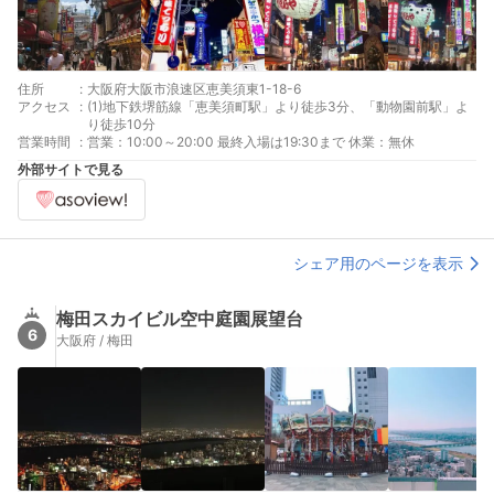
住所
:
大阪府大阪市浪速区恵美須東1-18-6
アクセス
:
(1)地下鉄堺筋線「恵美須町駅」より徒歩3分、「動物園前駅」よ
り徒歩10分
営業時間
:
営業：10:00～20:00 最終入場は19:30まで 休業：無休
外部サイトで見る
シェア用のページを表示
梅田スカイビル空中庭園展望台
6
大阪府 / 梅田