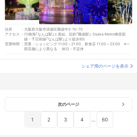
住所
:
大阪府大阪市浪速区難波中2-10-70
アクセス
:
(1)南海｢なんば駅｣と直結、近鉄｢難波駅｣･Osaka Metro御堂筋
線・千日前線｢なんば駅｣より徒歩9分
営業時間
:
営業：ショッピング 11:00～21:00、飲食店 11:00～23:00 ※一
部店舗により異なる 休日：不定休
シェア用のページを表示
次のページ
1
2
3
4
…
60