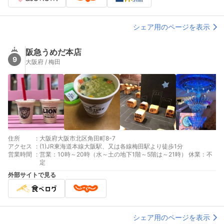
シェア用のページを表示
阪急うめだ本店
9
大阪府 / 梅田
住所
:
大阪府大阪市北区角田町8-7
アクセス
:
(1)JR東海道本線大阪駅、又は各線梅田駅より徒歩1分
営業時間
:
営業：10時～20時（水～土の地下1階～5階は～21時） 休業：不
定
外部サイトで見る
シェア用のページを表示