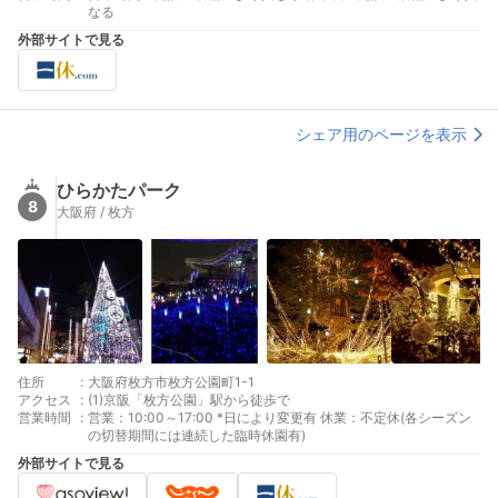
面 (3)阪急電鉄梅田駅・中津駅：至：京都方面、宝塚方面、神
なる
戸・伊丹・北千里方面 (4)新大阪駅より：JR東海道本線：新大阪
外部サイトで見る
駅→大阪駅 快速約4分、地下鉄御堂筋線：新大阪駅→梅田駅 約7
分
シェア用のページを表示
ひらかたパーク
8
大阪府 / 枚方
住所
:
大阪府枚方市枚方公園町1-1
アクセス
:
(1)京阪「枚方公園」駅から徒歩で
営業時間
:
営業：10:00～17:00 *日により変更有 休業：不定休(各シーズン
の切替期間には連続した臨時休園有)
外部サイトで見る