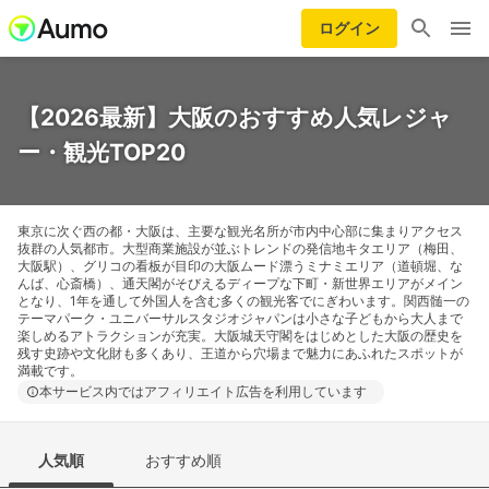
ログイン
【2026最新】大阪のおすすめ人気レジャ
ー・観光TOP20
東京に次ぐ西の都・大阪は、主要な観光名所が市内中心部に集まりアクセス
抜群の人気都市。大型商業施設が並ぶトレンドの発信地キタエリア（梅田、
大阪駅）、グリコの看板が目印の大阪ムード漂うミナミエリア（道頓堀、な
んば、心斎橋）、通天閣がそびえるディープな下町・新世界エリアがメイン
となり、1年を通して外国人を含む多くの観光客でにぎわいます。関西髄一の
テーマパーク・ユニバーサルスタジオジャパンは小さな子どもから大人まで
楽しめるアトラクションが充実。大阪城天守閣をはじめとした大阪の歴史を
残す史跡や文化財も多くあり、王道から穴場まで魅力にあふれたスポットが
満載です。
本サービス内ではアフィリエイト広告を利用しています
人気順
おすすめ順