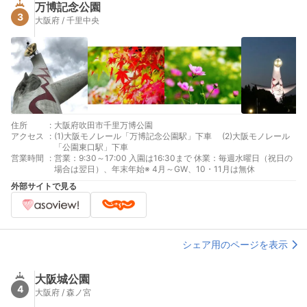
万博記念公園
3
大阪府 / 千里中央
住所
:
大阪府吹田市千里万博公園
アクセス
:
(1)大阪モノレール「万博記念公園駅」下車 (2)大阪モノレール
「公園東口駅」下車
営業時間
:
営業：9:30～17:00 入園は16:30まで 休業：毎週水曜日（祝日の
場合は翌日）、年末年始※ 4月～GW、10・11月は無休
外部サイトで見る
シェア用のページを表示
大阪城公園
4
大阪府 / 森ノ宮