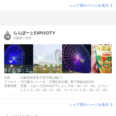
シェア用のページを表示
ららぽーとEXPOCITY
18
大阪府 / 茨木
住所
:
大阪府吹田市千里万博公園2-1
アクセス
:
(1)大阪モノレール「万博記念公園」駅下車徒歩約2分
営業時間
:
営業：らぽーとEXPOCITYショップ10：00～21：00、カフェ・
レストラン10：00～21：00、フードコート10：00～21：00、
レストラン街11：00～22：00、サービス・その他10：00～21：
00 ※その他エンターテインメント施設は施設により異なる ※
一部営業時間の異なる店舗あり 休日：不定休 ※新型コロナウ
シェア用のページを表示
イルス感染症拡大防止のため、営業日時が変更になる可能性があ
ります。詳しくは公式ホームページでご確認ください。