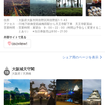
住所
:
大阪府大阪市阿倍野区阿倍野筋1-1-43
アクセス
:
(1)地下鉄御堂筋線梅田駅から天王寺駅下車 天王寺駅直結
営業時間
:
営業時間：展望台 9：00～22：00（時間は予告なく変更するこ
とあり） ※当日券販売は8:50～21:30
外部サイトで見る
シェア用のページを表示
大阪城天守閣
15
大阪府 / 天満橋