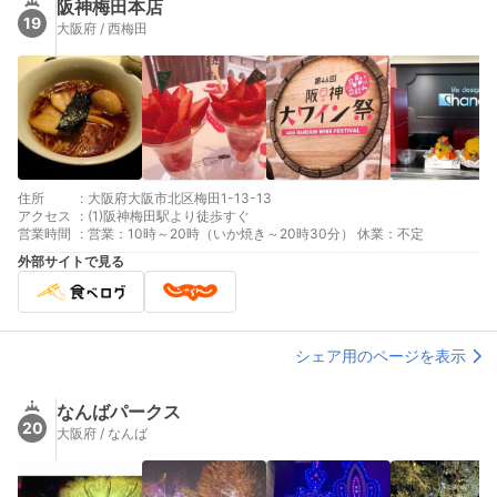
阪神梅田本店
19
大阪府 / 西梅田
住所
:
大阪府大阪市北区梅田1-13-13
アクセス
:
(1)阪神梅田駅より徒歩すぐ
営業時間
:
営業：10時～20時（いか焼き～20時30分） 休業：不定
外部サイトで見る
シェア用のページを表示
なんばパークス
20
大阪府 / なんば