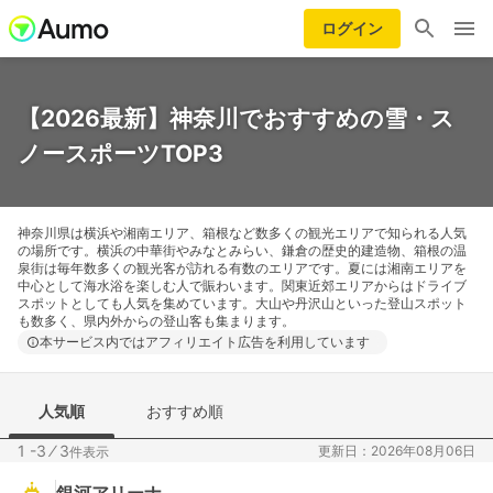
ログイン
【2026最新】神奈川でおすすめの雪・ス
ノースポーツTOP3
神奈川県は横浜や湘南エリア、箱根など数多くの観光エリアで知られる人気
の場所です。横浜の中華街やみなとみらい、鎌倉の歴史的建造物、箱根の温
泉街は毎年数多くの観光客が訪れる有数のエリアです。夏には湘南エリアを
中心として海水浴を楽しむ人で賑わいます。関東近郊エリアからはドライブ
スポットとしても人気を集めています。大山や丹沢山といった登山スポット
も数多く、県内外からの登山客も集まります。
本サービス内ではアフィリエイト広告を利用しています
人気順
おすすめ順
1 -3
⁄
3
更新日：2026年08月06日
件表示