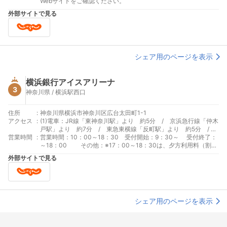
北I.C.から約2km(平常時約4分) / 東名高速道路横浜青葉I.C.か
Webサイトをご確認ください。
ら約11km（平常時約20分）
外部サイトで見る
シェア用のページを表示
横浜銀行アイスアリーナ
3
神奈川県 / 横浜駅西口
住所
:
神奈川県横浜市神奈川区広台太田町1-1
アクセス
:
(1)電車：JR線「東神奈川駅」より 約5分 / 京浜急行線「仲木
戸駅」より 約7分 / 東急東横線「反町駅」より 約5分 / 京
営業時間
:
浜急行線「神奈川駅」より 約10分 (2)車：横浜駅東口より、国
営業時間：10：00～18：30 受付開始：9：30～ 受付終了：
道１号線を東神奈川駅方面へ、約2km
～18：00 その他：※17：00～18：30は、夕方利用料（割引
料金） ※貸切利用可 要事前予約 休業：年中無休
外部サイトで見る
シェア用のページを表示