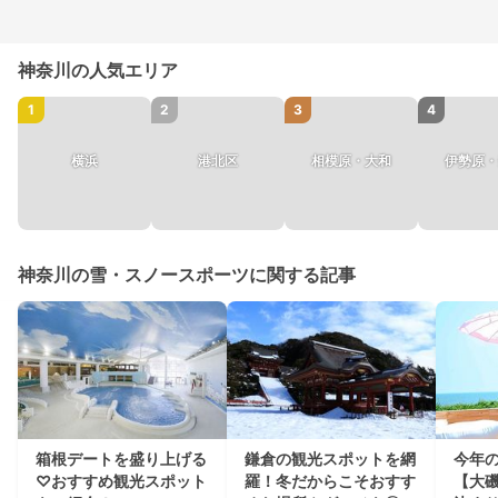
神奈川の人気エリア
1
2
3
4
横浜
港北区
相模原・大和
伊勢原・
神奈川の雪・スノースポーツに関する記事
箱根デートを盛り上げる
鎌倉の観光スポットを網
今年
♡おすすめ観光スポット
羅！冬だからこそおすす
【大