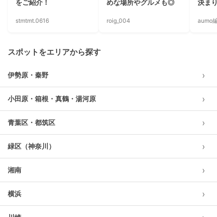
をご紹介！
めな場所やグルメも◎
決ま
stmtmt.0616
roig_004
aumo
スポットをエリアから探す
›
伊勢原・秦野
›
小田原・箱根・真鶴・湯河原
›
青葉区・都筑区
›
緑区（神奈川）
›
湘南
›
横浜