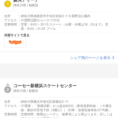
銀河アリーナ
1
神奈川県 / 相模原
住所
:
神奈川県相模原市中央区弥栄3-1-6 淵野辺公園内
アクセス
:
(1)淵野辺駅からバスで10分
営業時間
:
営業：9:00～20:15 スケート（火曜・木曜は18：00まで） 営
業：9:00～21:30 プール
外部サイトで見る
シェア用のページを表示
コーセー新横浜スケートセンター
2
神奈川県 / 新横浜
住所
:
神奈川県横浜市港北区新横浜2-11
アクセス
:
(1)電車：「新横浜駅」から徒歩約5分（東海道新幹線・ＪＲ横浜
線・横浜市営地下鉄（8番口）） (2)車：首都高速神奈川7号横浜
営業時間
:
北線新横浜出入口から約1km(平常時約3分) / 第三京浜道路港
営業時間：時間はシーズン、催事等により異なります。詳しくは