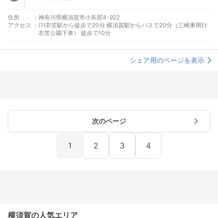
住所
:
神奈川県横須賀市小矢部4-922
アクセス
:
(1)衣笠駅から徒歩で20分 横須賀駅からバスで20分（三崎東岡行
衣笠公園下車） 徒歩で10分
シェア用のページを表示
次のページ
1
2
3
4
横須賀の人気エリア