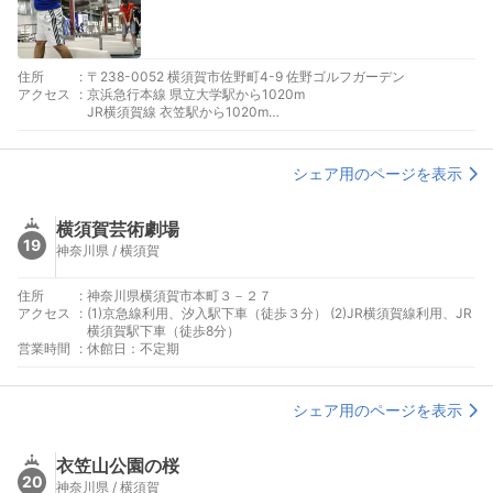
住所
:
〒238-0052 横須賀市佐野町4-9 佐野ゴルフガーデン
アクセス
:
京浜急行本線 県立大学駅から1020m
JR横須賀線 衣笠駅から1020m
京浜急行本線 横須賀中央駅から1660m
シェア用のページを表示
横須賀芸術劇場
19
神奈川県 / 横須賀
住所
:
神奈川県横須賀市本町３－２７
アクセス
:
(1)京急線利用、汐入駅下車（徒歩３分） (2)JR横須賀線利用、JR
横須賀駅下車（徒歩8分）
営業時間
:
休館日：不定期
シェア用のページを表示
衣笠山公園の桜
20
神奈川県 / 横須賀