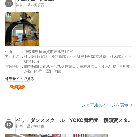
11
神奈川県 / 横須賀
住所
:
神奈川県横須賀市東逸見町1-1
アクセス
:
(1)JR横須賀線「横須賀駅」から徒歩1分 (2)京急線「汐入駅」から
徒歩10分
営業時間
:
開館時間：9:00～17:00 休館日：毎週月曜日・年末年始 ※月曜
が祝日の際は翌日休館
外部サイトで見る
シェア用のページを表示
ベリーダンススクール YOKO舞踊団 横須賀スタジオ
12
神奈川県 / 横須賀