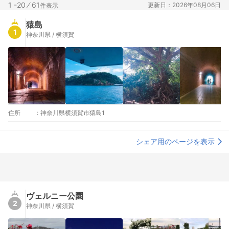
1 -20
⁄
61
更新日：2026年08月06日
件表示
猿島
1
神奈川県 / 横須賀
住所
:
神奈川県横須賀市猿島1
シェア用のページを表示
ヴェルニー公園
2
神奈川県 / 横須賀