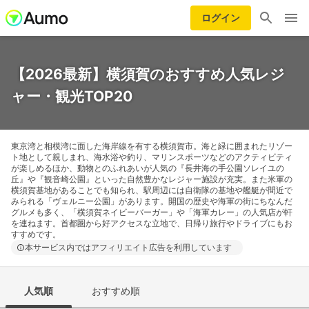
ログイン
【2026最新】横須賀のおすすめ人気レジ
ャー・観光TOP20
東京湾と相模湾に面した海岸線を有する横須賀市。海と緑に囲まれたリゾー
ト地として親しまれ、海水浴や釣り、マリンスポーツなどのアクティビティ
が楽しめるほか、動物とのふれあいが人気の『長井海の手公園ソレイユの
丘』や『観音崎公園』といった自然豊かなレジャー施設が充実。また米軍の
横須賀基地があることでも知られ、駅周辺には自衛隊の基地や艦艇が間近で
みられる「ヴェルニー公園」があります。開国の歴史や海軍の街にちなんだ
グルメも多く、「横須賀ネイビーバーガー」や「海軍カレー」の人気店が軒
を連ねます。首都圏から好アクセスな立地で、日帰り旅行やドライブにもお
すすめです。
本サービス内ではアフィリエイト広告を利用しています
人気順
おすすめ順