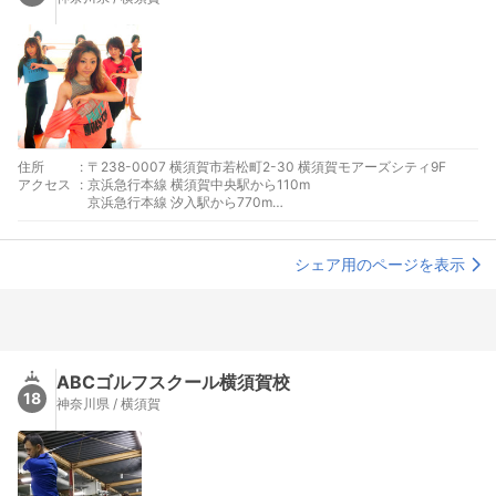
住所
:
〒238-0007 横須賀市若松町2-30 横須賀モアーズシティ9F
アクセス
:
京浜急行本線 横須賀中央駅から110m
京浜急行本線 汐入駅から770m
京浜急行本線 県立大学駅から1090m
シェア用のページを表示
ABCゴルフスクール横須賀校
18
神奈川県 / 横須賀