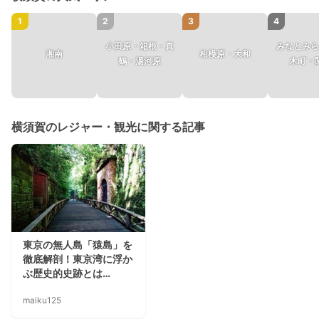
1
2
3
4
小田原・箱根・真
みなとみら
湘南
相模原・大和
鶴・湯河原
木町・
横須賀のレジャー・観光に関する記事
東京の無人島「猿島」を
徹底解剖！東京湾に浮か
ぶ歴史的史跡とは…
maiku125