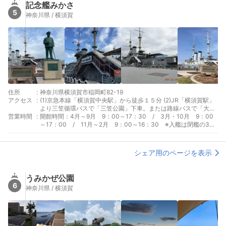
記念艦みかさ
5
神奈川県 / 横須賀
住所
:
神奈川県横須賀市稲岡町82-19
アクセス
:
(1)京急本線「横須賀中央駅」から徒歩１５分 (2)JR「横須賀駅」
より三笠循環バスで「三笠公園」下車。または路線バスで「大滝
営業時間
:
町」下車、徒歩７分
開館時間：4月～9月 9：00～17：30 / 3月・10月 9：00
～17：00 / 11月～2月 9：00～16：30 ※入艦は閉艦の30
分前まで 休館日：12月28日～31日 その他：土日祝：無料ガイド
ツアーあり 10時10分、11時、12時、13時、14時、15時、16時
(夏期のみ)（約1時間・無料）
シェア用のページを表示
うみかぜ公園
6
神奈川県 / 横須賀