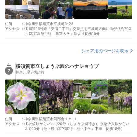
住所
:
神奈川県横須賀市平成町3-23
アクセス
:
(1)国道16号線「安浦二丁目」交差点を平成町方面に曲がり約700
ｍ (2)京浜急行線「県立大学」駅より徒歩15分
シェア用のページを表示
横須賀市立しょうぶ園のハナショウブ
7
神奈川県 / 横須賀
住所
:
神奈川県横須賀市阿部倉１８-１
アクセス
:
(1)衣笠駅からバスで20分（しょうぶ園行き） 京急汐入駅からバ
スで20分（池上経由衣笠駅行「池上中学」下車 徒歩15分）