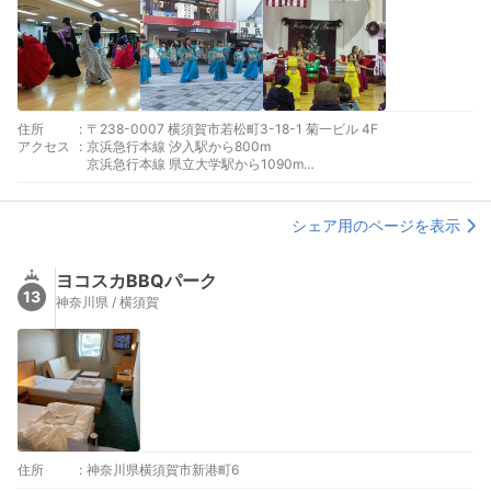
住所
:
〒238-0007 横須賀市若松町3-18-1 菊一ビル 4F
アクセス
:
京浜急行本線 汐入駅から800m
京浜急行本線 県立大学駅から1090m
京浜急行本線 横須賀中央駅から120m
シェア用のページを表示
ヨコスカBBQパーク
13
神奈川県 / 横須賀
住所
:
神奈川県横須賀市新港町6