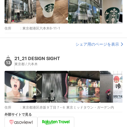
住所
:
東京都港区六本木6-11-1
シェア用のページを表示
21_21 DESIGN SIGHT
13
東京都 / 六本木
住所
:
東京都港区赤坂９丁目７−６ 東京ミッドタウン・ガーデン内
外部サイトで見る