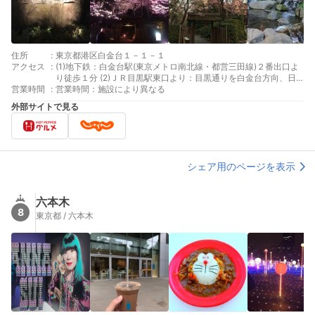
住所
:
東京都港区白金台１－１－１
アクセス
:
(1)地下鉄：白金台駅(東京メトロ南北線・都営三田線)２番出口よ
り徒歩１分 (2)ＪＲ目黒駅東口より：目黒通りを白金台方向、日
営業時間
:
吉坂上の信号を渡ると八芳園の正門 徒歩１５分、タクシー５分
営業時間：施設により異なる
外部サイトで見る
シェア用のページを表示
六本木
8
東京都 / 六本木