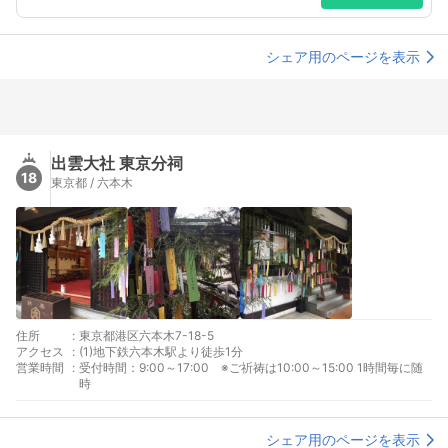
シェア用のページを表示
出雲大社 東京分祠
18
東京都 / 六本木
住所
:
東京都港区六本木7-18-5
アクセス
:
(1)地下鉄六本木駅より徒歩1分
営業時間
:
受付時間：9:00～17:00 ※ご祈祷は10:00～15:00 1時間毎に随
時
シェア用のページを表示