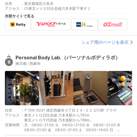
住所
:
東京都港区六本木
アクセス
:
(1)東京メトロ日比谷線六本木駅下車すぐ
外部サイトで見る
シェア用のページを表示
Personal Body Lab.（パーソナルボディラボ）
9
東京都 / 西麻布
住所
:
〒106-0031 港区西麻布３丁目２４−２２ 2/7/8F プラザ
アクセス
:
東京メトロ日比谷線 六本木駅から761m
東京メトロ千代田線 乃木坂駅から799m
営業時間
:
東京メトロ日比谷線 広尾駅から832m
月 08:00~21:00 火 08:00~21:00 水 08:00~21:00 木
都営大江戸線 六本木駅から834m
08:00~21:00 金 08:00~21:00 土 09:00~19:00 日
10:00~19:00 月~金 8時-21時 最終入店20時 土 9時-19