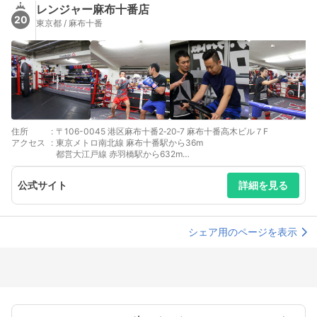
レンジャー麻布十番店
20
東京都 / 麻布十番
住所
:
〒106-0045 港区麻布十番2‐20‐7 麻布十番高木ビル７F
アクセス
:
東京メトロ南北線 麻布十番駅から36m
都営大江戸線 赤羽橋駅から632m
東京メトロ日比谷線 六本木駅から1017m
公式サイト
詳細を見る
シェア用のページを表示