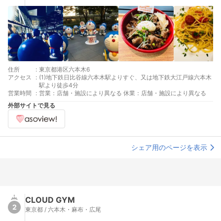
住所
:
東京都港区六本木6
アクセス
:
(1)地下鉄日比谷線六本木駅よりすぐ、又は地下鉄大江戸線六本木
駅より徒歩4分
営業時間
:
営業：店舗・施設により異なる 休業：店舗・施設により異なる
外部サイトで見る
シェア用のページを表示
CLOUD GYM
2
東京都 / 六本木・麻布・広尾