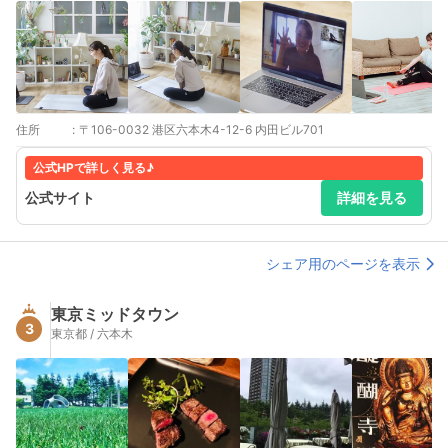
住所
:
〒106-0032 港区六本木4-12-6 内田ビル701
公式HPで詳しく見る♪
公式サイト
詳細を見る
シェア用のページを表示
東京ミッドタウン
3
東京都 / 六本木