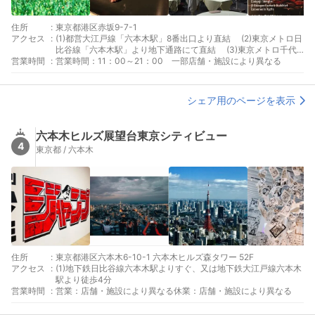
住所
:
東京都港区赤坂9-7-1
アクセス
:
(1)都営大江戸線「六本木駅」8番出口より直結 (2)東京メトロ日
比谷線「六本木駅」より地下通路にて直結 (3)東京メトロ千代
営業時間
:
田線「乃木坂駅」3番出口より徒歩約3分 (4)東京メトロ南北線
営業時間：11：00～21：00 一部店舗・施設により異なる
「六本木一丁目駅」1番出口より徒歩約10分
シェア用のページを表示
六本木ヒルズ展望台東京シティビュー
4
東京都 / 六本木
住所
:
東京都港区六本木6-10-1 六本木ヒルズ森タワー 52F
アクセス
:
(1)地下鉄日比谷線六本木駅よりすぐ、又は地下鉄大江戸線六本木
駅より徒歩4分
営業時間
:
営業：店舗・施設により異なる休業：店舗・施設により異なる