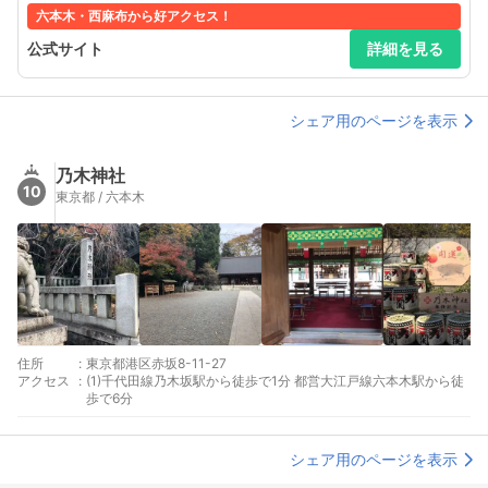
時 最終入店18時 日祝 10時-19時 最終入店18時 また、時間
六本木・西麻布から好アクセス！
外をご希望の方はお気軽にお問合せください。
公式サイト
詳細を見る
シェア用のページを表示
乃木神社
10
東京都 / 六本木
住所
:
東京都港区赤坂8-11-27
アクセス
:
(1)千代田線乃木坂駅から徒歩で1分 都営大江戸線六本木駅から徒
歩で6分
シェア用のページを表示