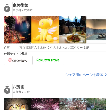
森美術館
6
東京都 / 六本木
住所
:
東京都港区六本木6-10-1 六本木ヒルズ森タワー 53F
外部サイトで見る
シェア用のページを表示
八芳園
7
東京都 / 白金