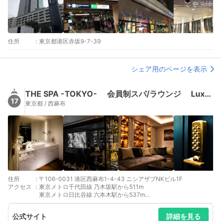
住所
:
東京都港区赤坂9-7-39
シェア用のページを表示
THE SPA -TOKYO- 会員制スパ/ラウンジ Luxury Penthouse
17
東京都 / 西麻布
住所
:
〒106-0031 港区西麻布1-4-43 ニシアザブNKビル1F
アクセス
:
東京メトロ千代田線 乃木坂駅から511m
東京メトロ日比谷線 六本木駅から537m
都営大江戸線 六本木駅から580m
公式サイト
詳細を見る