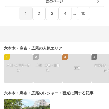
次のページ
1
2
3
4
…
10
六本木・麻布・広尾の人気エリア
1
2
3
4
立川・八王子・青
上野・浅草・日暮
伊豆諸島・
新宿
梅
里
諸島
六本木・麻布・広尾のレジャー・観光に関する記事