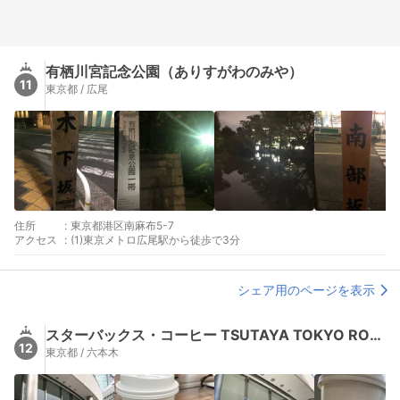
有栖川宮記念公園（ありすがわのみや）
11
東京都 / 広尾
住所
:
東京都港区南麻布5-7
アクセス
:
(1)東京メトロ広尾駅から徒歩で3分
シェア用のページを表示
スターバックス・コーヒー TSUTAYA TOKYO ROPPONGI店
12
東京都 / 六本木