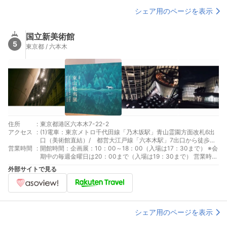
シェア用のページを表示
国立新美術館
5
東京都 / 六本木
住所
:
東京都港区六本木7-22-2
アクセス
:
(1)電車：東京メトロ千代田線「乃木坂駅」青山霊園方面改札6出
口（美術館直結）/ 都営大江戸線「六本木駅」7出口から徒歩約
営業時間
:
4分 / 東京メトロ日比谷線「六本木駅」4a出口から徒歩約5分
開館時間：企画展：10：00～18：00（入場は17：30まで） ※会
(2)バス：都営バス「六本木駅前」下車徒歩約7分「青山斎場」下
期中の毎週金曜日は20：00まで（入場は19：30まで） 営業時
車徒歩約5分 /港区コミュニティバス「ちぃばす」赤坂循環ルー
間：アートライブラリー、レストラン・カフェの営業時間はＨＰ
外部サイトで見る
ト「六本木七丁目」下車徒歩約4分
でご確認ください 休館日：毎週火曜日（祝日又は振替休日に当た
る場合は開館、翌平日休館） ※その他、臨時休館日（年度によっ
て異なる）あり / 設備維持管理日（不定）及び年末年始 2016
年12月20日（火）～2017年1月10日（火）
シェア用のページを表示