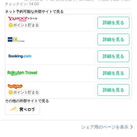
チェックイン
／JR上越新幹線で長岡駅下車。東口から徒歩1分
:
14:00
新潟駅より 車／関越自動車道を新潟方面に60km～中之島・見附
ネット予約可能な外部サイトで見る
IC～R8を川崎インターから長岡市街地へ。新幹線ガード手前信号
を左折 車以外／JR上越新幹線で長岡駅下車。東口から徒歩1分
詳細を見る
最寄り駅１ 長岡
ポイント貯まる
詳細を見る
詳細を見る
詳細を見る
詳細を見る
ポイント貯まる
その他の外部サイトで見る
シェア用のページを表示