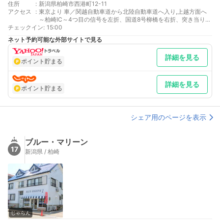
住所
:
新潟県柏崎市西港町12-11
アクセス
:
東京より 車／関越自動車道から北陸自動車道へ入り,上越方面へ
～柏崎IC～4つ目の信号を左折、国道8号柳橋を右折、突き当りを
チェックイン
左折してすぐ 車以外／JR上越新幹線長岡駅乗換、信越本線柏崎
:
15:00
駅下車、徒歩20分
ネット予約可能な外部サイトで見る
最寄り駅１ 柏崎
補足 車／冬季は関越道チェーン規制あり駐車場は玄関前約10台と
詳細を見る
海に向かって右側大Ｐ有り 車以外／JR柏崎駅よりタクシー7分
ポイント貯まる
循環バスかざぐるま10分～13分
詳細を見る
ポイント貯まる
シェア用のページを表示
ブルー・マリーン
17
新潟県 / 柏崎
じゃらん