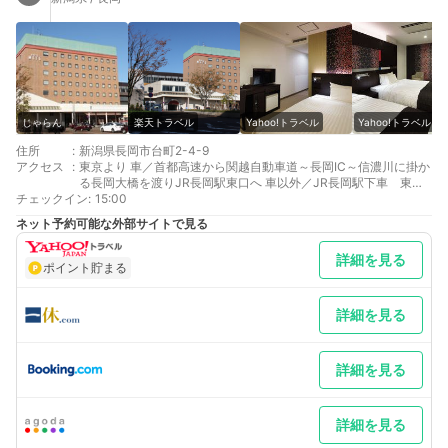
じゃらん
楽天トラベル
Yahoo!トラベル
Yahoo!トラベル
住所
:
新潟県長岡市台町2-4-9
アクセス
:
東京より 車／首都高速から関越自動車道～長岡IC～信濃川に掛か
る長岡大橋を渡りJR長岡駅東口へ 車以外／JR長岡駅下車 東口
チェックイン
直結
:
15:00
大阪より 車／福井、金沢方面の北陸自動車道～長岡IC～信濃川に
ネット予約可能な外部サイトで見る
掛かる長岡大橋を渡りJR長岡駅東口へ 車以外／JR長岡駅下車
東口直結
詳細を見る
最寄り駅１ 長岡
ポイント貯まる
補足 車／■NPC24H長岡台町駐車場（旧：CoCoLo東口駐車場）
●駐車料金 1泊８００円●入庫時にお取りいただいた駐車券をフ
ロントへご提示ください。●ご予約不可／バイク利用不可。●ご
詳細を見る
滞在中は途中出入庫可能。●他の割引サービスとの併用は出来か
ねます.
詳細を見る
詳細を見る