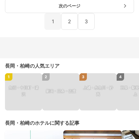
次のページ
1
2
3
長岡・柏崎の人気エリア
1
2
3
4
魚沼・十日町・湯
上越・糸魚川・妙
五泉・新発
新潟・三条・佐渡
沢
高
上
長岡・柏崎のホテルに関する記事