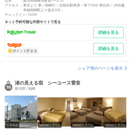
住所
:
新潟県柏崎市駅前1—2-27
アクセス
:
東京より 車／柏崎IC～北陸自動車道～車で10分 車以外／JR信越
本線柏崎駅より徒歩3分
チェックイン
最寄り駅１ 柏崎
:
15:00
最寄り駅２ 柏崎
ネット予約可能な外部サイトで見る
補足 車／乗用車79台※ 駐車場はご滞在中を含め、先着順でのご
利用をお願い致しております。※ 満車・規格外の場合には近隣
詳細を見る
駐車場をご案内申し上げます。（料金はお客様負担となりま
す。）※ 大型車でのお越しに就きましては予めご相談下さいま
せ。
詳細を見る
ポイント貯まる
シェア用のページを表示
渚の見える宿 シーユース雷音
16
新潟県 / 柏崎
じゃらん
Yahoo!トラベル
Yahoo!トラベル
Yahoo!トラベル