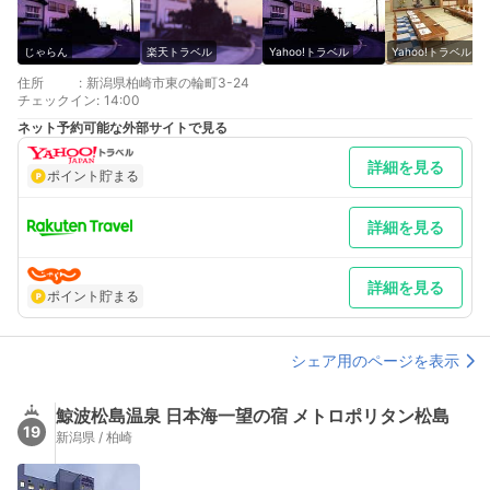
じゃらん
楽天トラベル
Yahoo!トラベル
Yahoo!トラベル
住所
:
新潟県柏崎市東の輪町3-24
チェックイン
:
14:00
ネット予約可能な外部サイトで見る
詳細を見る
ポイント貯まる
詳細を見る
詳細を見る
ポイント貯まる
シェア用のページを表示
鯨波松島温泉 日本海一望の宿 メトロポリタン松島
19
新潟県 / 柏崎