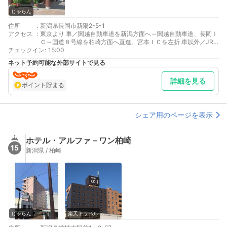
じゃらん
住所
:
新潟県長岡市新陽2-5-1
アクセス
:
東京より 車／関越自動車道を新潟方面へ～関越自動車道、長岡Ｉ
Ｃ～国道８号線を柏崎方面へ直進。宮本ＩＣを左折 車以外／JR
チェックイン
長岡駅大手口７番線長岡ニュータウンセンター行
:
15:00
最寄り駅１ 長岡
ネット予約可能な外部サイトで見る
補足 車／無料駐車場は２５０台収容可能です。
詳細を見る
ポイント貯まる
シェア用のページを表示
ホテル・アルファ－ワン柏崎
15
新潟県 / 柏崎
じゃらん
楽天トラベル