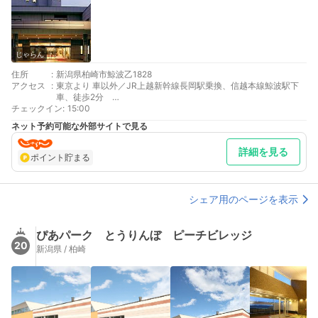
じゃらん
住所
:
新潟県柏崎市鯨波乙1828
アクセス
:
東京より 車以外／JR上越新幹線長岡駅乗換、信越本線鯨波駅下
車、徒歩2分
チェックイン
最寄り駅１ 鯨波
:
15:00
最寄り駅２ 柏崎
ネット予約可能な外部サイトで見る
詳細を見る
ポイント貯まる
シェア用のページを表示
ぴあパーク とうりんぼ ピーチビレッジ
20
新潟県 / 柏崎