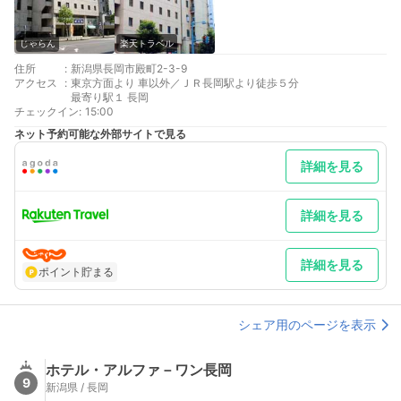
じゃらん
楽天トラベル
住所
:
新潟県長岡市殿町2-3-9
アクセス
:
東京方面より 車以外／ＪＲ長岡駅より徒歩５分
最寄り駅１ 長岡
チェックイン
:
15:00
ネット予約可能な外部サイトで見る
詳細を見る
詳細を見る
詳細を見る
ポイント貯まる
シェア用のページを表示
ホテル・アルファ－ワン長岡
9
新潟県 / 長岡