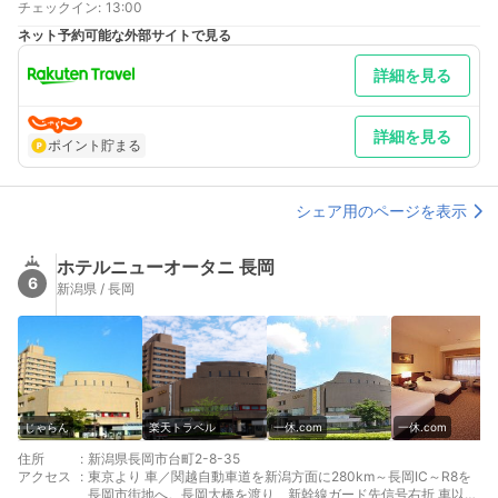
チェックイン
:
13:00
ネット予約可能な外部サイトで見る
詳細を見る
詳細を見る
ポイント貯まる
シェア用のページを表示
ホテルニューオータニ 長岡
6
新潟県 / 長岡
じゃらん
楽天トラベル
一休.com
一休.com
住所
:
新潟県長岡市台町2-8-35
アクセス
:
東京より 車／関越自動車道を新潟方面に280km～長岡IC～R8を
長岡市街地へ。長岡大橋を渡り、新幹線ガード先信号右折 車以外