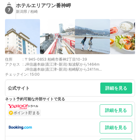
ホテルエリアワン番神岬
7
新潟県 / 柏崎
住所
:
〒945-0853 柏崎市番神2丁目10-39
アクセス
:
JR信越本線(直江津ｰ新潟) 鯨波駅から1464m
JR信越本線(直江津ｰ新潟) 柏崎駅から2411m
チェックイン
JR越後線 柏崎駅から2411m
:
15:00
公式サイト
詳細を見る
ネット予約可能な外部サイトで見る
詳細を見る
ポイント貯まる
詳細を見る