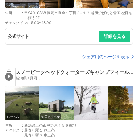
住所
:
〒940-0868 長岡市堀金１丁目３−１３ 越後炉ばたと雪国地酒 ち
いぼう2F
チェックイン
:
15:00~18:00
公式サイト
詳細を見る
シェア用のページを表示
スノーピークヘッドクォーターズキャンプフィールド
5
新潟県 / 見附市
じゃらん
楽天トラベル
住所
:
新潟県三条市中野原４５６番地
アクセス
:
最寄り駅１ 燕三条
最寄り駅２ 東三条