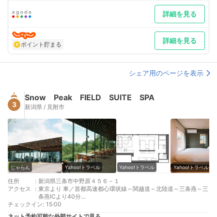
詳細を見る
詳細を見る
ポイント貯まる
シェア用のページを表示
Snow Peak FIELD SUITE SPA
3
新潟県 / 見附市
じゃらん
Yahoo!トラベル
Yahoo!トラベル
Yahoo!トラベル
住所
:
新潟県三条市中野原４５６－１
アクセス
:
東京より 車／首都高速都心環状線～関越道～北陸道～三条燕～三
条燕ICより40分
チェックイン
大阪より 車／北陸自動車道～三条燕～三条燕ICより40分
:
15:00
ネット予約可能な外部サイトで見る