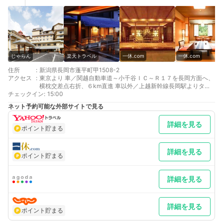
じゃらん
楽天トラベル
一休.com
一休.com
住所
:
新潟県長岡市蓬平町甲1508-2
アクセス
:
東京より 車／関越自動車道～小千谷ＩＣ～Ｒ１７を長岡方面へ、
横枕交差点右折、６km直進 車以外／上越新幹線長岡駅よりタク
チェックイン
シー20分
:
15:00
東北方面より 車／北陸自動車道～中之島見附ＩＣ～Ｒ１７を長岡
ネット予約可能な外部サイトで見る
方面へ、横枕交差点左折、６km直進 車以外／上越新幹線長岡駅
よりタクシー20分
詳細を見る
最寄り駅１ 長岡
ポイント貯まる
補足 車以外／長岡駅より送迎あり（要予約）
詳細を見る
ポイント貯まる
詳細を見る
詳細を見る
ポイント貯まる