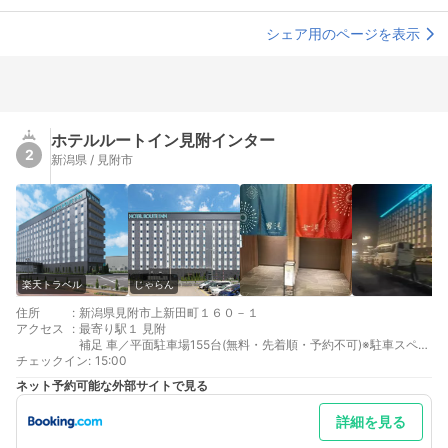
シェア用のページを表示
ホテルルートイン見附インター
2
新潟県 / 見附市
楽天トラベル
じゃらん
住所
:
新潟県見附市上新田町１６０－１
アクセス
:
最寄り駅１ 見附
補足 車／平面駐車場155台(無料・先着順・予約不可)※駐車スペー
チェックイン
ス1区画を超える車両の駐車不可
:
15:00
ネット予約可能な外部サイトで見る
詳細を見る