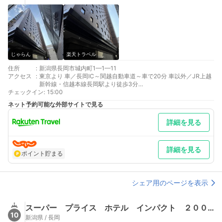
じゃらん
楽天トラベル
住所
:
新潟県長岡市城内町1—1—11
アクセス
:
東京より 車／長岡IC～関越自動車道～車で20分 車以外／JR上越
新幹線・信越本線長岡駅より徒歩3分
チェックイン
最寄り駅１ 長岡
:
15:00
最寄り駅２ 長岡
ネット予約可能な外部サイトで見る
補足 車／駐車場の詳細に就きましては、http://www.alpha-
1.co.jp/nagaoka/#accessmapをご参照下さいませ。
詳細を見る
詳細を見る
ポイント貯まる
シェア用のページを表示
スーパー プライス ホテル インパクト ２００２
10
新潟県 / 長岡