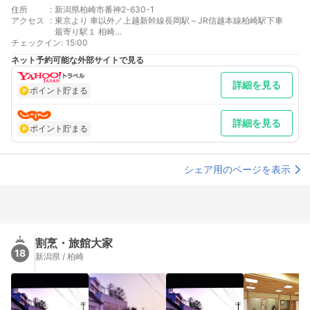
住所
:
新潟県柏崎市番神2-630-1
アクセス
:
東京より 車以外／上越新幹線長岡駅～JR信越本線柏崎駅下車
最寄り駅１ 柏崎
チェックイン
最寄り駅２ 鯨波
:
15:00
ネット予約可能な外部サイトで見る
詳細を見る
ポイント貯まる
詳細を見る
ポイント貯まる
シェア用のページを表示
割烹・旅館大家
18
新潟県 / 柏崎