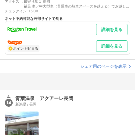
アクセス
:
最寄り駅１ 長岡
補足 車／中大型車（普通車の駐車スペースを越える）でお越しの
チェックイン
お客様は、御予約の前にお電話にて駐車場の空き状況の確認をお
:
15:00
願いします。
ネット予約可能な外部サイトで見る
詳細を見る
詳細を見る
ポイント貯まる
シェア用のページを表示
青葉温泉 アクアーレ長岡
14
新潟県 / 長岡