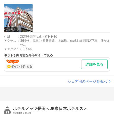
じゃらん
住所
:
新潟県長岡市城内町1-1-10
アクセス
:
車以外／電車/上越新幹線、上越線、信越本線長岡駅下車、徒歩３
分
チェックイン
最寄り駅１ 長岡
:
15:00
補足 車／提携駐車場をご紹介致します長岡駅前立体駐車場（ホテ
ネット予約可能な外部サイトで見る
ルニューグリーン様共用）・立体駐車場（高さ１６０cmまで）・
時間 PM１５：００～AM１０：００・出庫 朝７：００か
詳細を見る
ら ・料金 ￥１１００・途中の出入不可
ポイント貯まる
シェア用のページを表示
ホテルメッツ長岡＜JR東日本ホテルズ＞
11
新潟県 / 長岡