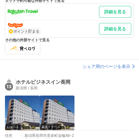
ネット予約可能な外部サイトで見る
新潟より 車／北陸道富山方面・関越道東京方面へ。（長岡ジャン
クション手前）～北陸道・長岡北スマートＩＣ～長岡大橋方面
詳細を見る
へ。長岡造形大学正門前にあります。 車以外／上越新幹線ＪＲ長
岡駅より車で７分・バス１５分
最寄り駅１ 長岡
補足 車／大型車駐車可※要事前連絡（宿泊日、サイズ、状況によ
詳細を見る
ポイント貯まる
り有料の場合あり）
その他の外部サイトで見る
シェア用のページを表示
ホテルビジネスイン長岡
13
新潟県 / 長岡
じゃらん
楽天トラベル
住所
:
新潟県長岡市喜多町金輪88-2