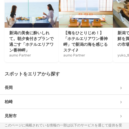
新潟の美食に酔いしれ
【海をひとりじめ！】
新潟
て。朝夕食付きプランで
「ホテルエリアワン番神
鮮を
過ごす「ホテルエリアワ
岬」で新潟の海を感じる
の市場
ン番神岬」
ステイ♪
aumo Partner
aumo Partner
yuko_tb
スポットをエリアから探す
›
長岡
›
柏崎
›
見附市
このページに掲載されている情報の一部は以下のサービスを通じて提供を受