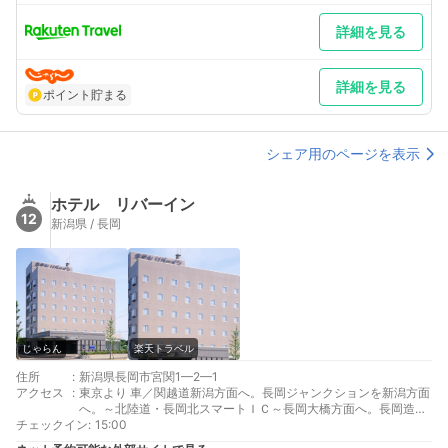
詳細を見る
詳細を見る
ポイント貯まる
シェア用のページを表示
ホテル リバーイン
12
新潟県 / 長岡
じゃらん
楽天トラベル
住所
:
新潟県長岡市宮関1—2—1
アクセス
:
東京より 車／関越道新潟方面へ。長岡ジャンクションを新潟方面
へ。～北陸道・長岡北スマートＩＣ～長岡大橋方面へ。長岡造形
チェックイン
大学正門前にあります。 車以外／上越新幹線ＪＲ長岡駅より車で
:
15:00
７分・バス１５分