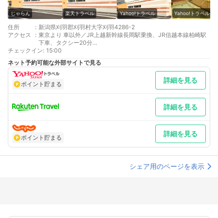
じゃらん
楽天トラベル
Yahoo!トラベル
Yahoo!トラベル
住所
:
新潟県刈羽郡刈羽村大字刈羽4286-2
アクセス
:
東京より 車以外／JR上越新幹線長岡駅乗換、JR信越本線柏崎駅
下車、タクシー20分
チェックイン
最寄り駅１ 柏崎
:
15:00
最寄り駅２ 刈羽
ネット予約可能な外部サイトで見る
最寄り駅３ 東柏崎
補足 車／無料駐車場464台大型バス・トラック駐車可
詳細を見る
ポイント貯まる
詳細を見る
詳細を見る
ポイント貯まる
シェア用のページを表示