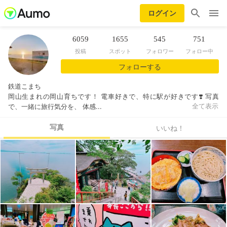
ログイン
6059
1655
545
751
投稿
スポット
フォロワー
フォロー中
フォローする
鉄道こまち
岡山生まれの岡山育ちです！ 電車好きで、特に駅が好きです❣️ 写真
で、一緒に旅行気分を、 体感...
全て表示
写真
いいね！