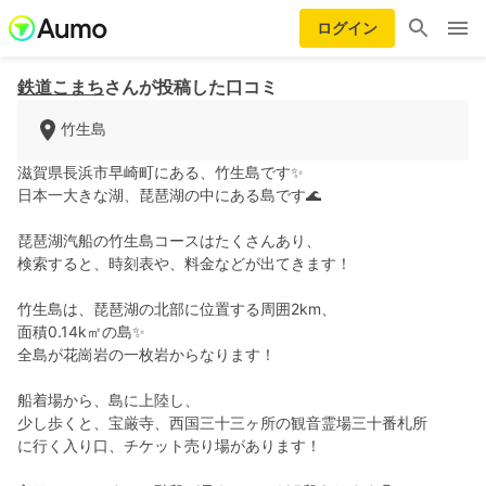
ログイン
鉄道こまち
さんが投稿した口コミ
竹生島
滋賀県長浜市早崎町にある、竹生島です✨
日本一大きな湖、琵琶湖の中にある島です🌊
琵琶湖汽船の竹生島コースはたくさんあり、
検索すると、時刻表や、料金などが出てきます！
竹生島は、琵琶湖の北部に位置する周囲2km、
面積0.14k㎡の島✨
全島が花崗岩の一枚岩からなります！
船着場から、島に上陸し、
少し歩くと、宝厳寺、西国三十三ヶ所の観音霊場三十番札所
に行く入り口、チケット売り場があります！