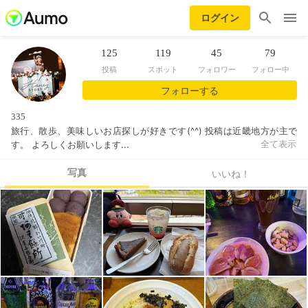
ログイン
125
119
45
79
投稿
スポット
フォロワー
フォロー中
フォローする
335
旅行、散歩、美味しいお店探しが好きです(^^) 投稿は近畿地方が主で
す。 よろしくお願いします...
全て表示
写真
いいね！