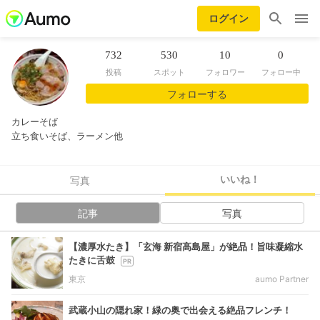
ログイン
732
530
10
0
投稿
スポット
フォロワー
フォロー中
フォローする
カレーそば
立ち食いそば、ラーメン他
いいね！
写真
記事
写真
【濃厚水たき】「玄海 新宿高島屋」が絶品！旨味凝縮水
たきに舌鼓
東京
aumo Partner
武蔵小山の隠れ家！緑の奥で出会える絶品フレンチ！