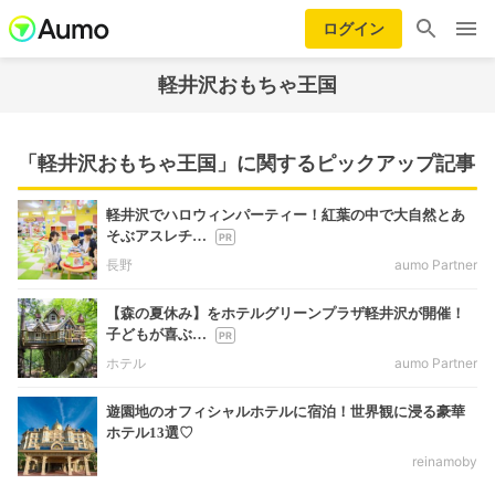
ログイン
軽井沢おもちゃ王国
「軽井沢おもちゃ王国」に関するピックアップ記事
軽井沢でハロウィンパーティー！紅葉の中で大自然とあ
そぶアスレチ…
長野
aumo Partner
【森の夏休み】をホテルグリーンプラザ軽井沢が開催！
子どもが喜ぶ…
ホテル
aumo Partner
遊園地のオフィシャルホテルに宿泊！世界観に浸る豪華
ホテル13選♡
reinamoby