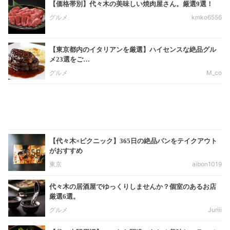
【価格帯別】代々木の美味しい焼肉屋さん。厳選9選！
グルメ
kmko6556
【東京都内のイタリアンを厳選】ハイセンスな絶品グル
メ23選をご…
グルメ
M_co
【代々木×ピクニック】365日の絶品パンをテイクアウト
がおすすめ
東京
aibon1019
代々木の居酒屋でゆっくりしませんか？個室のあるお店
厳選6選。
グルメ
Juriii