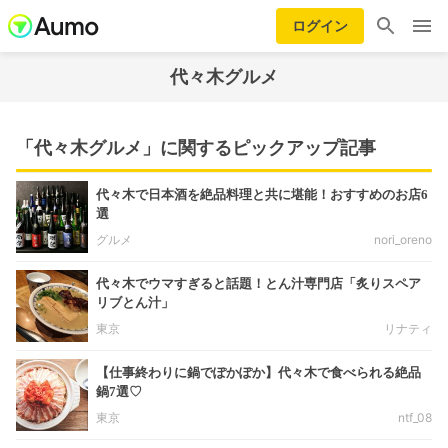
ログイン
代々木グルメ
「代々木グルメ」に関するピックアップ記事
代々木で日本酒を絶品料理と共に堪能！おすすめのお店6
選
グルメ
nori_oreno
代々木でウマすぎると話題！とん汁専門店「炙りスペア
リブとん汁」
東京
リナティ
【仕事終わりに鍋でぽかぽか】代々木で食べられる絶品
鍋7選♡
東京
ntf_08