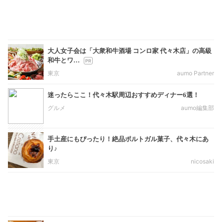
大人女子会は「大衆和牛酒場 コンロ家 代々木店」の高級
和牛とワ…
東京
aumo Partner
迷ったらここ！代々木駅周辺おすすめディナー6選！
グルメ
aumo編集部
手土産にもぴったり！絶品ポルトガル菓子、代々木にあ
り♪
東京
nicosaki