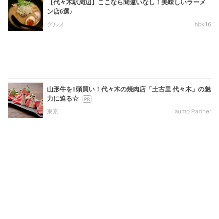
【代々木駅周辺】ここなら間違いなし！美味しいラーメ
ン店6選♪
グルメ
hbk16
山形牛を1頭買い！代々木の焼肉店「土古里 代々木」の魅
力に迫る☆
東京
aumo Partner