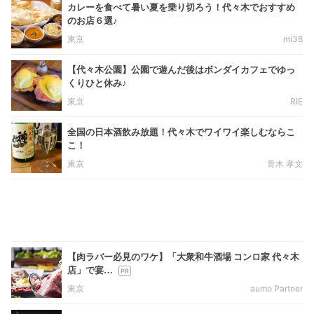
カレーを食べて暑い夏を乗り切ろう！代々木でおすすめ
のお店６選♪
東京
mi38
【代々木公園】公園で遊んだ後はボンダイカフェでゆっ
くりひと休み♪
東京
RIE
全国の日本酒飲み放題！代々木でワイワイ楽しむならこ
こ！
東京
青木 孝文
【肉ラバー必見のワケ】「大衆和牛酒場 コンロ家 代々木
店」で宴…
東京
aumo Partner