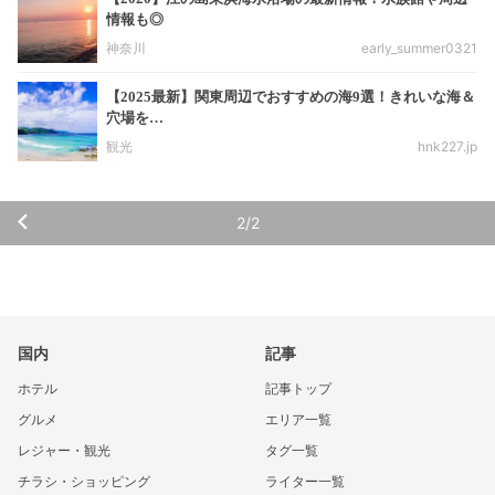
情報も◎
神奈川
early_summer0321
【2025最新】関東周辺でおすすめの海9選！きれいな海＆
穴場を…
観光
hnk227.jp
2/2
国内
記事
ホテル
記事トップ
グルメ
エリア一覧
レジャー・観光
タグ一覧
チラシ・ショッピング
ライター一覧