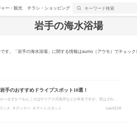
ジャー・観光
チラシ・ショッピング
岩手の海水浴場
です。「岩手の海水浴場」に関する情報はaumo（アウモ）でチェック
岩手のおすすめドライブスポット10選！
かべますか？わんこそばやリアス式海岸などが有名ですが、実はそれ…
ランチ
ディナー
デートスポット
nak9238
観光
岩手の観光スポット
岩手の絶景