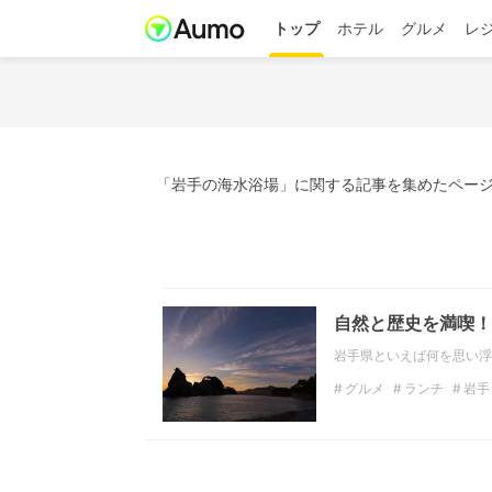
トップ
ホテル
グルメ
レ
「岩手の海水浴場」に関する記事を集めたページ
自然と歴史を満喫！
岩手県といえば何を思い浮
グルメ
ランチ
岩手
岩手のデートスポット
岩手の海水浴場