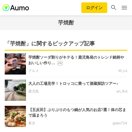
ログイン
芋焼酎
「芋焼酎」に関するピックアップ記事
芋焼酎ソーダ割りがキテる！鹿児島発のトレンド銘柄や
おいしい作り…
グルメ
M_co
大人の工場見学！トロッコに乗って酒蔵探訪ツアー♪
鹿児島
eri_fkd
【五反田】ぷりぷりのもつ鍋が人気のお店7選！体の芯ま
で温まろう
東京
gabo724