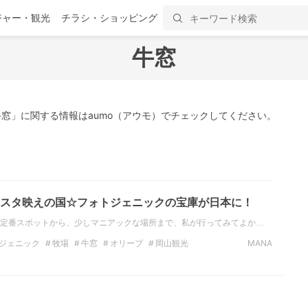
ジャー・観光
チラシ・ショッピング
牛窓
窓」に関する情報はaumo（アウモ）でチェックしてください。
スタ映えの国☆フォトジェニックの宝庫が日本に！
定番スポットから、少しマニアックな場所まで、私が行ってみてよか…
ジェニック
牧場
牛窓
オリーブ
岡山観光
MANA
フェ
古民家