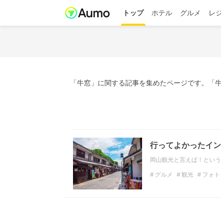
トップ
ホテル
グルメ
レ
「牛窓」に関する記事を集めたページです。「牛
行ってよかったイン
岡山観光と言えば！という
グルメ
観光
フォト
くらしき桃子
倉敷カ