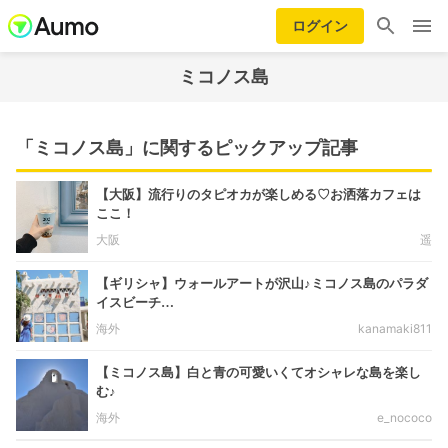
ログイン
ミコノス島
「ミコノス島」に関するピックアップ記事
【大阪】流行りのタピオカが楽しめる♡お洒落カフェは
ここ！
大阪
遥
【ギリシャ】ウォールアートが沢山♪ミコノス島のパラダ
イスビーチ…
海外
kanamaki811
【ミコノス島】白と青の可愛いくてオシャレな島を楽し
む♪
海外
e_nococo