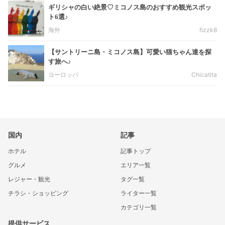
ギリシャの白い絶景♡ミコノス島のおすすめ観光スポッ
ト6選♪
海外
fizzk8
【サントリーニ島・ミコノス島】可愛い猫ちゃん達を探
す旅へ♪
ヨーロッパ
Chicatita
国内
記事
ホテル
記事トップ
グルメ
エリア一覧
レジャー・観光
タグ一覧
チラシ・ショッピング
ライター一覧
カテゴリ一覧
提供サービス