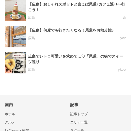
【広島】おしゃれスポットと言えば尾道♪カフェ巡りへ行
こう！
広島
sk
【広島】何度でも行きたくなる！尾道をお散歩旅♪
広島
yan
広島でレトロ可愛いを求めて…♡「尾道」の街でスイー
ツ巡り
広島
yk.☺︎
国内
記事
ホテル
記事トップ
グルメ
エリア一覧
レジャー・観光
タグ一覧