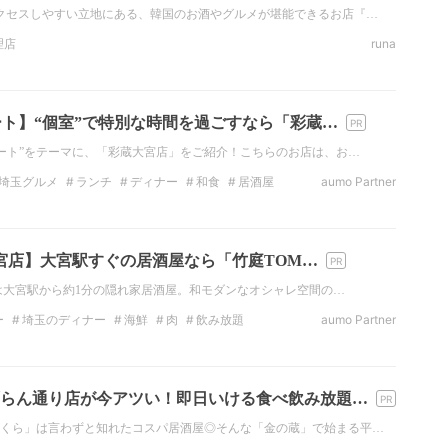
クセスしやすい立地にある、韓国のお酒やグルメが堪能できるお店『…
理店
runa
ート】“個室”で特別な時間を過ごすなら「彩蔵…
デート”をテーマに、「彩蔵大宮店」をご紹介！こちらのお店は、お…
埼玉グルメ
ランチ
ディナー
和食
居酒屋
aumo Partner
居酒屋
デートスポット
 大宮店】大宮駅すぐの居酒屋なら「竹庭TOM…
店」は大宮駅から約1分の隠れ家居酒屋。和モダンなオシャレ空間の…
ー
埼玉のディナー
海鮮
肉
飲み放題
aumo Partner
埼玉の居酒屋
肉料理
らん通り店が今アツい！即日いける食べ飲み放題…
くら」は言わずと知れたコスパ居酒屋◎そんな「金の蔵」で始まる平…