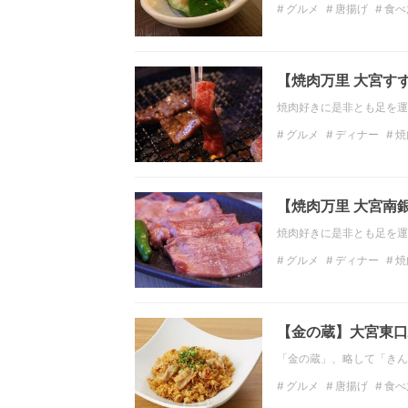
グルメ
唐揚げ
食べ
関東の居酒屋
千葉の
【焼肉万里 大宮す
焼肉好きに是非とも足を運
グルメ
ディナー
焼
ファミリー
コスパ
【焼肉万里 大宮南
焼肉好きに是非とも足を運
グルメ
ディナー
焼
関東の居酒屋
埼玉の
【金の蔵】大宮東口駅
「金の蔵」、略して「きん
グルメ
唐揚げ
食べ