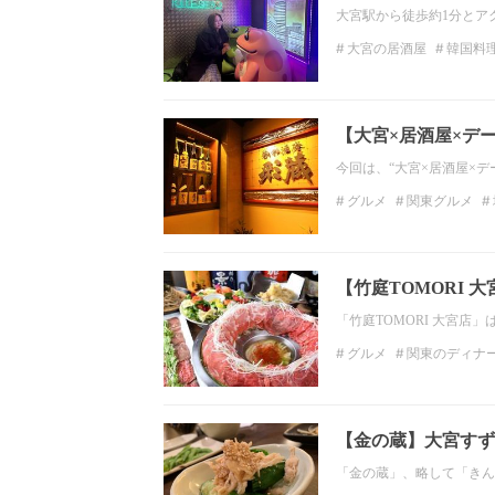
大宮駅から徒歩約1分とア
大宮の居酒屋
韓国料
【大宮×居酒屋×デ
今回は、“大宮×居酒屋×
グルメ
関東グルメ
関東の居酒屋
埼玉の
【竹庭TOMORI
「竹庭TOMORI 大宮
グルメ
関東のディナ
居酒屋
関東の居酒屋
【金の蔵】大宮すず
「金の蔵」、略して「きん