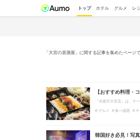
トップ
ホテル
グルメ
レ
「大宮の居酒屋」に関する記事を集めたページで
【おすすめ料理・コ
「水面月大宮店」は、チー
グルメ
食べ放題
チ
個室
ローストビーフ
韓国好き必見！写真