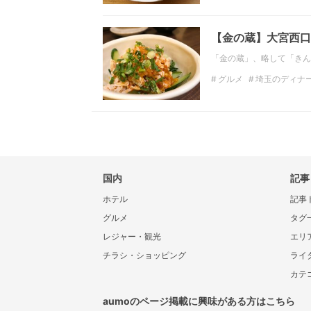
関東の居酒屋
埼玉の
【金の蔵】大宮西口
「金の蔵」、略して「きん
グルメ
埼玉のディナ
飲み放題
居酒屋
関
国内
記事
ホテル
記事
グルメ
タグ
レジャー・観光
エリ
チラシ・ショッピング
ライ
カテ
aumoのページ掲載に興味がある方はこちら