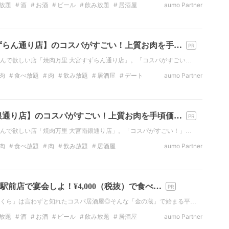
放題
酒
お酒
ビール
飲み放題
居酒屋
aumo Partner
居酒屋
ずらん通り店】のコスパがすごい！上質お肉を手…
んで欲しい店「焼肉万里 大宮すずらん通り店」。「コスパがすごい…
肉
食べ放題
肉
飲み放題
居酒屋
デート
aumo Partner
銀通り店】のコスパがすごい！上質お肉を手頃価…
んで欲しい店「焼肉万里 大宮南銀通り店」。「コスパがすごい！」…
肉
食べ放題
肉
飲み放題
居酒屋
aumo Partner
居酒屋
デート
前店で宴会しよ！¥4,000（税抜）で食べ…
くら」は言わずと知れたコスパ居酒屋◎そんな「金の蔵」で始まる平…
放題
酒
お酒
ビール
飲み放題
居酒屋
aumo Partner