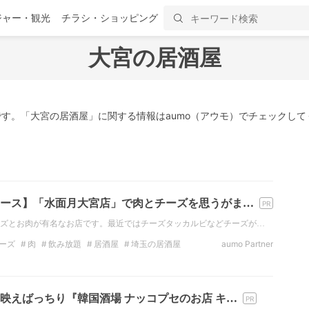
ジャー・観光
チラシ・ショッピング
大宮の居酒屋
す。「大宮の居酒屋」に関する情報はaumo（アウモ）でチェックして
ース】「水面月大宮店」で肉とチーズを思うがま…
ズとお肉が有名なお店です。最近ではチーズタッカルビなどチーズが…
ーズ
肉
飲み放題
居酒屋
埼玉の居酒屋
aumo Partner
チーズフォンデュ
映えばっちり『韓国酒場 ナッコプセのお店 キ…