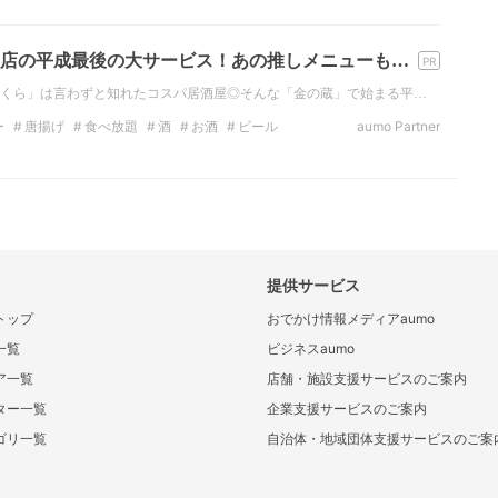
居酒屋
店の平成最後の大サービス！あの推しメニューも…
くら」は言わずと知れたコスパ居酒屋◎そんな「金の蔵」で始まる平…
ー
唐揚げ
食べ放題
酒
お酒
ビール
aumo Partner
東の居酒屋
提供サービス
トップ
おでかけ情報メディアaumo
一覧
ビジネスaumo
ア一覧
店舗・施設支援サービスのご案内
ター一覧
企業支援サービスのご案内
ゴリ一覧
自治体・地域団体支援サービスのご案