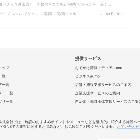
いませんか？新常識として根付きつつある”除菌”だからこそ、長く…
ヤマノ
ハンドジェル
除菌
除菌ジェル
aumo Partner
ジェル
アルコールジェル
山野
山野愛子
提供サービス
トップ
おでかけ情報メディアaumo
一覧
ビジネスaumo
ア一覧
店舗・施設支援サービスのご案内
ター一覧
企業支援サービスのご案内
ゴリ一覧
自治体・地域団体支援サービスのご案
ス株式会社では、施設のおすすめポイントやメニューなどを魅力的に紹介する施設ペ
bやSNSでの集客に関するお悩みなど、お気軽にご相談くださいませ。
お問い合わせ