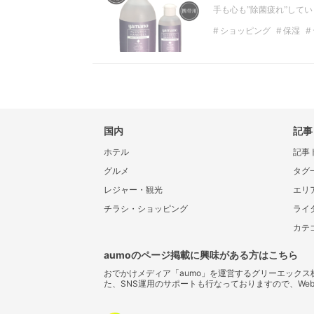
手も心も”除菌疲れ”して
ショッピング
保湿
ヤマノアルコールハンド
国内
記事
ホテル
記事
グルメ
タグ
レジャー・観光
エリ
チラシ・ショッピング
ライ
カテ
aumoのページ掲載に興味がある方はこちら
おでかけメディア「aumo」を運営するグリーエック
た、SNS運用のサポートも行なっておりますので、We