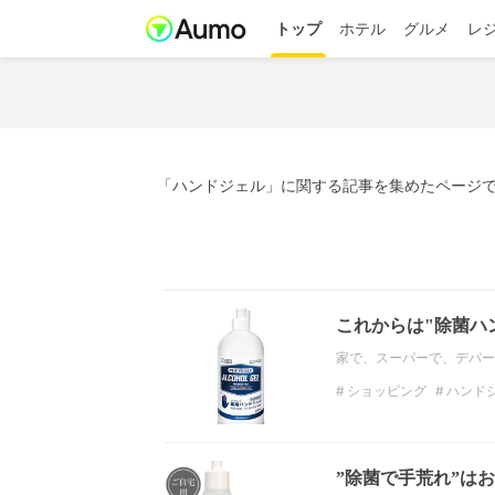
トップ
ホテル
グルメ
レ
「ハンドジェル」に関する記事を集めたページで
これからは"除菌ハ
家で、スーパーで、デパー
ショッピング
ハンド
株式会社シーアール・ラ
”除菌で手荒れ”は