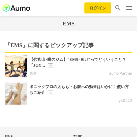
ログイン
EMS
「EMS」に関するピックアップ記事
【代官山×噂のジム】"EMS×ヨガ"ってどういうこと？
「JOY…
東京
aumo Partner
ボニックプロの太もも・お腹への効果はいかに！使い方
もご紹介
yk0220
国内
記事